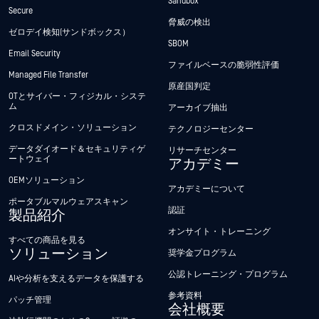
Sandbox
Secure
脅威の検出
ゼロデイ検知(サンドボックス）
SBOM
Email Security
ファイルベースの脆弱性評価
Managed File Transfer
原産国判定
OTとサイバー・フィジカル・システ
ム
アーカイブ抽出
クロスドメイン・ソリューション
テクノロジーセンター
データダイオード＆セキュリティゲ
リサーチセンター
ートウェイ
アカデミー
OEMソリューション
アカデミーについて
ポータブルマルウェアスキャン
認証
製品紹介
オンサイト・トレーニング
すべての商品を見る
ソリューション
奨学金プログラム
公認トレーニング・プログラム
AIや分析を支えるデータを保護する
参考資料
パッチ管理
会社概要