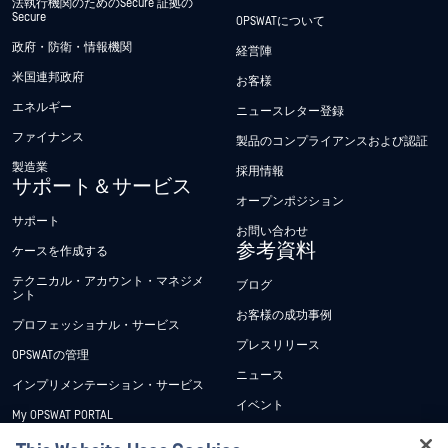
法執行機関のためのSecure 証拠の
Secure
OPSWATについて
政府・防衛・情報機関
経営陣
米国連邦政府
お客様
エネルギー
ニュースレター登録
ファイナンス
製品のコンプライアンスおよび認証
製造業
採用情報
サポート＆サービス
オープンポジション
サポート
お問い合わせ
参考資料
ケースを作成する
テクニカル・アカウント・マネジメ
ブログ
ント
お客様の成功事例
プロフェッショナル・サービス
プレスリリース
OPSWATの管理
ニュース
インプリメンテーション・サービス
イベント
My OPSWAT PORTAL
ウェビナー
技術文書