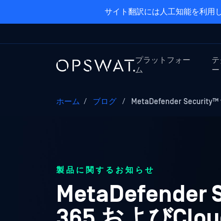
サイト翻訳には人工知能を利用し
プラットフォー
テ
ム
ー
ホーム
/
ブログ
/
MetaDefender Security™
製品に関するお知らせ
MetaDefender S
365 およびC