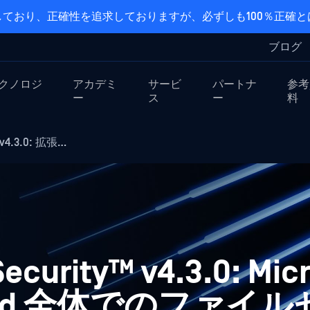
ており、正確性を追求しておりますが、必ずしも100％正確
ブログ
クノロジ
アカデミ
サービ
パートナ
参考
ー
ス
ー
料
 v4.3.0: 拡張…
ecurity™ v4.3.0: Micr
loud 全体でのファイ