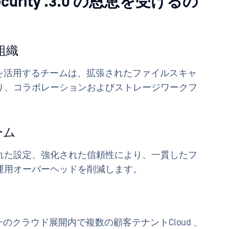
e Security .3.0 の恩恵を受けるの
る組織
int Online を活用するチームは、拡張されたファイルスキャ
り、コラボレーションおよびストレージワークフ
ーム
れた設定、強化された信頼性により、一貫したフ
運用オーバーヘッドを削減します。
 Cloud 、単一のクラウド展開内で複数の顧客テナントCloud 、