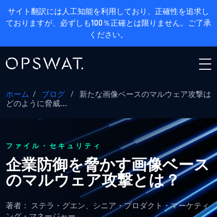
サイト翻訳には人工知能を利用しており、正確性を追求し
ておりますが、必ずしも100％正確とは限りません。ご了承
ください。
ホーム
/
ブログ
/
新たな画像ベースのマルウェア攻撃は
どのように脅威...
ファイル・セキュリティ
企業防御を脅かす画像ベース
のマルウェア攻撃とは？
著者：
ステラ・グエン、シニア・プロダクト・マーケティ
ング・マネージャー