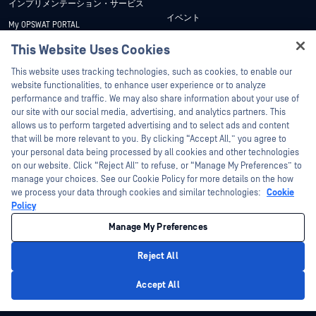
インプリメンテーション・サービス
イベント
My OPSWAT PORTAL
ウェビナー
技術文書
This Website Uses Cookies
データシート
Hey there!
トレーニング
This website uses tracking technologies, such as cookies, to enable our
ホワイトペーパー
I'm Ozzy, your OPSWAT virtual assistant.
website functionalities, to enhance user experience or to analyze
脆弱性対策プログラム
How can I help you secure what's critical
performance and traffic. We may also share information about your use of
パートナー
無料ツール
today?
our site with our social media, advertising, and analytics partners. This
allows us to perform targeted advertising and to select ads and content
認証
that will be more relevant to you. By clicking “Accept All,” you agree to
テクノロジー・パートナー
your personal data being processed by all cookies and other technologies
on our website. Click “Reject All” to refuse, or “Manage My Preferences” to
OPSWAT チャネル パートナー
manage your choices. See our Cookie Policy for more details on the how
we process your data through cookies and similar technologies:
Cookie
©2026OPSWAT . All rights reserved.OPSWAT、MetaDefender、Metascan、
Policy
MetaAccess、OPSWAT 、Trust no File. Trust No Device.、OPSWAT 、Protecting the
World's Critical Infrastructure、Deep CDR™ Technology、InQuest、InQuestロゴ、
Manage My Preferences
DFI、RetroHunt、Deep File Inspection、およびJoin the Huntは、OPSWAT の商標
です。第三者の商標は、それぞれの所有者の財産です。
法的事項
プライバシーポリシー
クッキー設定
カリフォルニアの
Reject All
プライバシー
Privacy Policy
Accept All