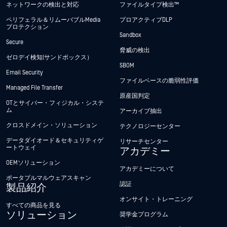
ネットワークの検出と対応
ファイルタイプ検出™
ペリフェラル＆リムーバブルMedia
プロアクティブDLP
プロテクション
Sandbox
Secure
脅威の検出
ゼロデイ検知(サンドボックス）
SBOM
Email Security
ファイルベースの脆弱性評価
Managed File Transfer
原産国判定
OTとサイバー・フィジカル・システ
ム
アーカイブ抽出
クロスドメイン・ソリューション
テクノロジーセンター
データダイオード＆セキュリティゲ
リサーチセンター
ートウェイ
アカデミー
OEMソリューション
アカデミーについて
ポータブルマルウェアスキャン
認証
製品紹介
オンサイト・トレーニング
すべての商品を見る
ソリューション
奨学金プログラム