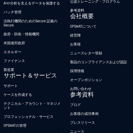
公認トレーニング・プログラム
AIや分析を支えるデータを保護する
参考資料
パッチ管理
会社概要
法執行機関のためのSecure 証拠の
Secure
OPSWATについて
政府・防衛・情報機関
経営陣
米国連邦政府
お客様
エネルギー
ニュースレター登録
ファイナンス
製品のコンプライアンスおよび認証
製造業
採用情報
サポート＆サービス
オープンポジション
サポート
お問い合わせ
参考資料
ケースを作成する
テクニカル・アカウント・マネジメ
ブログ
ント
お客様の成功事例
プロフェッショナル・サービス
プレスリリース
OPSWATの管理
ニュース