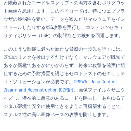
と隠蔽されたコードやスクリプトの両方を含むポリグロッ
ト画像を悪用します。このペイロードは、特にウェブブラ
ウザの脆弱性を狙い、データを盗んだりマルウェアをイン
ストールしたりするXSS攻撃を実行し、コンテンツセキュ
リティポリシー（CSP）の制限などの検知を回避します。
このような欺瞞に満ちた新たな脅威の一歩先を行くには、
既知のリスクを検出するだけでなく、マルウェアが既知で
あるか新種であるかにかかわらず、将来の攻撃を確実に阻
止するための予防措置を講じるゼロトラストのセキュリテ
ィ・ソリューションが必要です。
OPSWAT Deep Content
Disarm and Reconstruction (CDR)は
、画像ファイルをサニタ
イズし、潜在的に悪意のあるコードを除去し、あらゆるデ
ジタル環境で安全に使用できるように再構築することで、
ステルス性の高い画像ベースの攻撃を防止します。