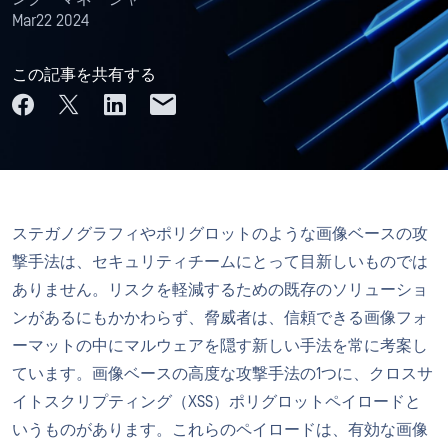
Mar22 2024
この記事を共有する
ステガノグラフィやポリグロットのような画像ベースの攻
撃手法は、セキュリティチームにとって目新しいものでは
ありません。リスクを軽減するための既存のソリューショ
ンがあるにもかかわらず、脅威者は、信頼できる画像フォ
ーマットの中にマルウェアを隠す新しい手法を常に考案し
ています。画像ベースの高度な攻撃手法の1つに、クロスサ
イトスクリプティング（XSS）ポリグロットペイロードと
いうものがあります。これらのペイロードは、有効な画像