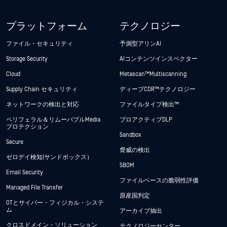
プラットフォーム
テクノロジー
ファイル・セキュリティ
予測型アリンAI
Storage Security
AIコンテンツインスペクター
Cloud
Metascan™ Multiscanning
Supply Chain セキュリティ
ディープCDR™テクノロジー
ネットワークの検出と対応
ファイルタイプ検出™
ペリフェラル＆リムーバブルMedia
プロアクティブDLP
プロテクション
Sandbox
Secure
脅威の検出
ゼロデイ検知(サンドボックス）
SBOM
Email Security
ファイルベースの脆弱性評価
Managed File Transfer
原産国判定
OTとサイバー・フィジカル・システ
ム
アーカイブ抽出
クロスドメイン・ソリューション
テクノロジーセンター