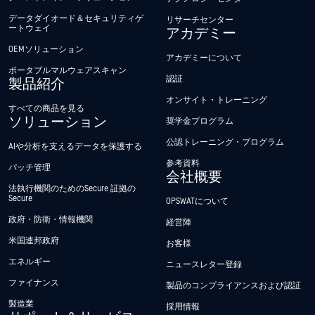
データダイオード＆セキュリティゲ
リサーチセンター
ートウェイ
アカデミー
OEMソリューション
アカデミーについて
ポータブルマルウェアスキャン
認証
製品紹介
オンサイト・トレーニング
すべての商品を見る
ソリューション
奨学金プログラム
公認トレーニング・プログラム
AIや分析を支えるデータを保護する
参考資料
パッチ管理
会社概要
法執行機関のためのSecure 証拠の
Secure
OPSWATについて
政府・防衛・情報機関
経営陣
米国連邦政府
お客様
エネルギー
ニュースレター登録
ファイナンス
製品のコンプライアンスおよび認証
製造業
採用情報