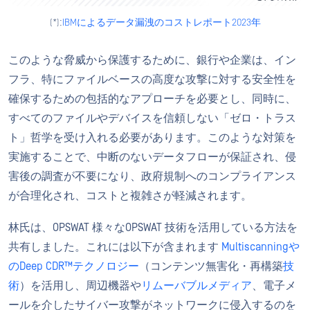
(*):
IBMによるデータ漏洩のコストレポート2023年
このような脅威から保護するために、銀行や企業は、イン
フラ、特にファイルベースの高度な攻撃に対する安全性を
確保するための包括的なアプローチを必要とし、同時に、
すべてのファイルやデバイスを信頼しない「ゼロ・トラス
ト」哲学を受け入れる必要があります。このような対策を
実施することで、中断のないデータフローが保証され、侵
害後の調査が不要になり、政府規制へのコンプライアンス
が合理化され、コストと複雑さが軽減されます。
林氏は、OPSWAT 様々なOPSWAT 技術を活用している方法を
共有しました。これには以下が含まれます
Multiscanning
や
のDeep CDR™テクノロジー
（コンテンツ無害化・再構築
技
術
）を活用し、周辺機器や
リムーバブルメディア
、電子メ
ールを介したサイバー攻撃がネットワークに侵入するのを