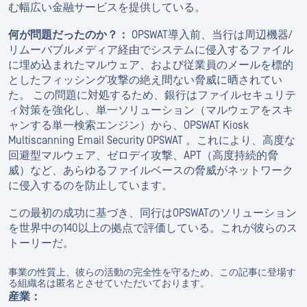
む幅広い金融サービスを提供している。
何が問題だったのか？：
OPSWAT導入前、当行は周辺機器/
リムーバブルメディア経由でシステムに侵入するファイル
に埋め込まれたマルウェア、および従業員のメールを標的
としたフィッシング攻撃の絶え間ない脅威に晒されてい
た。 この問題に対処するため、銀行はファイルセキュリテ
ィ対策を強化し、単一ソリューション（マルウェアをスキ
ャンする単一検索エンジン）から、OPSWAT Kiosk
Multiscanning Email Security OPSWAT 。これにより、高度な
回避型マルウェア、ゼロデイ攻撃、APT（高度持続的脅
威）など、あらゆるファイルベースの脅威がネットワーク
に侵入するのを防止しています。
この最初の成功に基づき、同行はOPSWATのソリューション
を世界中の140以上の拠点で評価している。これが彼らのス
トーリーだ。
事業の性質上、彼らの活動の完全性を守るため、この記事に登場す
る組織名は匿名とさせていただいております。
産業：