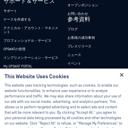
サポート＆サービス
オープンポジション
サポート
お問い合わせ
参考資料
ケースを作成する
テクニカル・アカウント・マネジメ
ブログ
ント
お客様の成功事例
プロフェッショナル・サービス
プレスリリース
OPSWATの管理
ニュース
インプリメンテーション・サービス
イベント
My OPSWAT PORTAL
ウェビナー
技術文書
This Website Uses Cookies
データシート
Hey there!
トレーニング
This website uses tracking technologies, such as cookies, to enable our
ホワイトペーパー
I'm Ozzy, your OPSWAT virtual assistant.
website functionalities, to enhance user experience or to analyze
脆弱性対策プログラム
How can I help you secure what's critical
performance and traffic. We may also share information about your use of
パートナー
無料ツール
today?
our site with our social media, advertising, and analytics partners. This
allows us to perform targeted advertising and to select ads and content
認証
that will be more relevant to you. By clicking “Accept All,” you agree to
テクノロジー・パートナー
your personal data being processed by all cookies and other technologies
on our website. Click “Reject All” to refuse, or “Manage My Preferences” to
OPSWAT チャネル パートナー