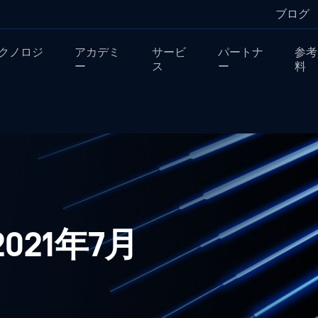
ブログ
クノロジ
アカデミ
サービ
パートナ
参考
ー
ス
ー
料
 2021年7月