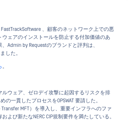
より、FastTrackSoftware 、顧客のネットワーク上での悪
トウェアのインストールを防止する付加価値のあ
min by Requestのブランドと評判は、
されました。
ら
。
マルウェア、ゼロデイ攻撃に起因するリスクを排
めの一貫したプロセスをOPSWAT 要請した。
ged File Transfer MFT）を導入し、重要インフラへのファ
よび新たなNERC CIP規制要件を満たしている。