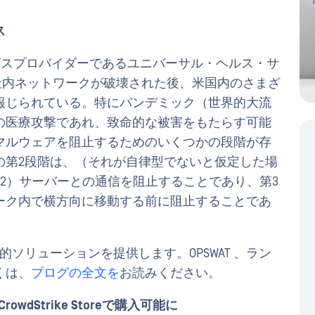
ス
ビスプロバイダーであるユニバーサル・ヘルス・サ
社内ネットワークが破壊された後、米国内のさまざ
報じられている。特にパンデミック（世界的大流
の医療攻撃であれ、致命的な被害をもたらす可能
マルウェアを阻止するためのいくつかの段階が存
の第2段階は、（それが自律型でないと仮定した場
2）サーバーとの通信を阻止することであり、第3
ーク内で横方向に移動する前に阻止することであ
防的ソリューションを提供します。OPSWAT 、ラン
くは、
ブログの全文を
お読みください。
、CrowdStrike Storeで購入可能に