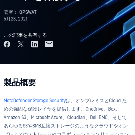
著者：
OPSWAT
5月28, 2021
この記事を共有する
製品概要
MetaDefender Storage Security
は、オンプレミスとCloud た
めの強固な保護レイヤを提供します。OneDrive、Box、
Amazon S3、Microsoft Azure、Cloudian、Dell EMC、そして
あらゆるS3やSMB互換ストレージのようなクラウドやオン
プレミスのストレージやコラボレーションソリューション