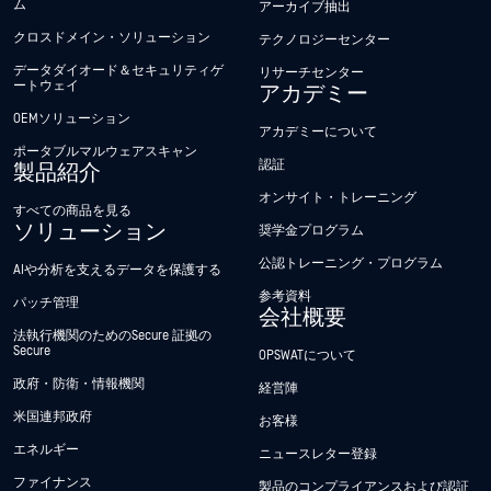
ム
アーカイブ抽出
クロスドメイン・ソリューション
テクノロジーセンター
データダイオード＆セキュリティゲ
リサーチセンター
ートウェイ
アカデミー
OEMソリューション
アカデミーについて
ポータブルマルウェアスキャン
認証
製品紹介
オンサイト・トレーニング
すべての商品を見る
ソリューション
奨学金プログラム
公認トレーニング・プログラム
AIや分析を支えるデータを保護する
参考資料
パッチ管理
会社概要
法執行機関のためのSecure 証拠の
Secure
OPSWATについて
政府・防衛・情報機関
経営陣
米国連邦政府
お客様
エネルギー
ニュースレター登録
ファイナンス
製品のコンプライアンスおよび認証