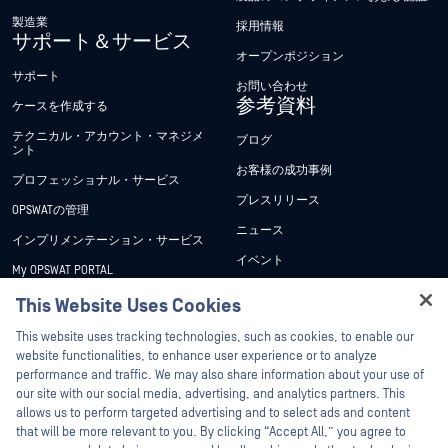
製造業
採用情報
サポート＆サービス
オープンポジション
サポート
お問い合わせ
参考資料
ケースを作成する
テクニカル・アカウント・マネジメ
ブログ
ント
お客様の成功事例
プロフェッショナル・サービス
プレスリリース
OPSWATの管理
ニュース
インプリメンテーション・サービス
イベント
My OPSWAT PORTAL
ウェビナー
技術文書
This Website Uses Cookies
データシート
Hey there!
トレーニング
This website uses tracking technologies, such as cookies, to enable our
ホワイトペーパー
I'm Ozzy, your OPSWAT virtual assistant.
website functionalities, to enhance user experience or to analyze
脆弱性対策プログラム
How can I help you secure what's critical
performance and traffic. We may also share information about your use of
パートナー
無料ツール
today?
our site with our social media, advertising, and analytics partners. This
allows us to perform targeted advertising and to select ads and content
認証
that will be more relevant to you. By clicking “Accept All,” you agree to
テクノロジー・パートナー