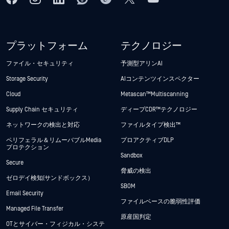
プラットフォーム
テクノロジー
ファイル・セキュリティ
予測型アリンAI
Storage Security
AIコンテンツインスペクター
Cloud
Metascan™ Multiscanning
Supply Chain セキュリティ
ディープCDR™テクノロジー
ネットワークの検出と対応
ファイルタイプ検出™
ペリフェラル＆リムーバブルMedia
プロアクティブDLP
プロテクション
Sandbox
Secure
脅威の検出
ゼロデイ検知(サンドボックス）
SBOM
Email Security
ファイルベースの脆弱性評価
Managed File Transfer
原産国判定
OTとサイバー・フィジカル・システ