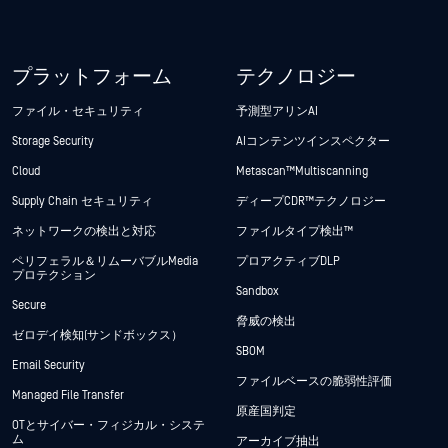
プラットフォーム
テクノロジー
ファイル・セキュリティ
予測型アリンAI
Storage Security
AIコンテンツインスペクター
Cloud
Metascan™ Multiscanning
Supply Chain セキュリティ
ディープCDR™テクノロジー
ネットワークの検出と対応
ファイルタイプ検出™
ペリフェラル＆リムーバブルMedia
プロアクティブDLP
プロテクション
Sandbox
Secure
脅威の検出
ゼロデイ検知(サンドボックス）
SBOM
Email Security
ファイルベースの脆弱性評価
Managed File Transfer
原産国判定
OTとサイバー・フィジカル・システ
ム
アーカイブ抽出