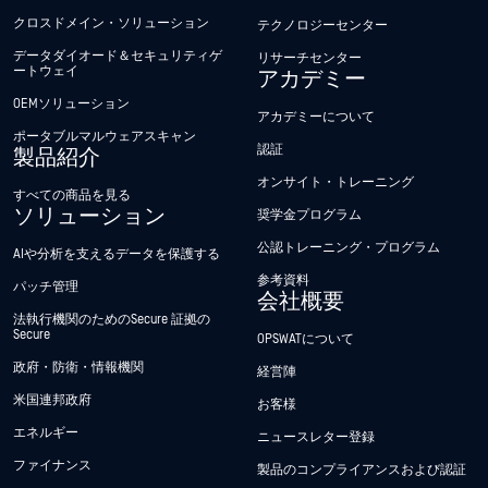
クロスドメイン・ソリューション
テクノロジーセンター
データダイオード＆セキュリティゲ
リサーチセンター
ートウェイ
アカデミー
OEMソリューション
アカデミーについて
ポータブルマルウェアスキャン
認証
製品紹介
オンサイト・トレーニング
すべての商品を見る
ソリューション
奨学金プログラム
公認トレーニング・プログラム
AIや分析を支えるデータを保護する
参考資料
パッチ管理
会社概要
法執行機関のためのSecure 証拠の
Secure
OPSWATについて
政府・防衛・情報機関
経営陣
米国連邦政府
お客様
エネルギー
ニュースレター登録
ファイナンス
製品のコンプライアンスおよび認証