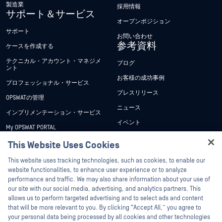
製造業
採用情報
サポート＆サービス
オープンポジション
サポート
お問い合わせ
参考資料
ケースを作成する
テクニカル・アカウント・マネジメ
ブログ
ント
お客様の成功事例
プロフェッショナル・サービス
プレスリリース
OPSWATの管理
ニュース
インプリメンテーション・サービス
イベント
My OPSWAT PORTAL
ウェビナー
技術文書
This Website Uses Cookies
データシート
トレーニング
This website uses tracking technologies, such as cookies, to enable our
ホワイトペーパー
website functionalities, to enhance user experience or to analyze
脆弱性対策プログラム
performance and traffic. We may also share information about your use of
パートナー
無料ツール
our site with our social media, advertising, and analytics partners. This
allows us to perform targeted advertising and to select ads and content
認証
that will be more relevant to you. By clicking “Accept All,” you agree to
テクノロジー・パートナー
your personal data being processed by all cookies and other technologies