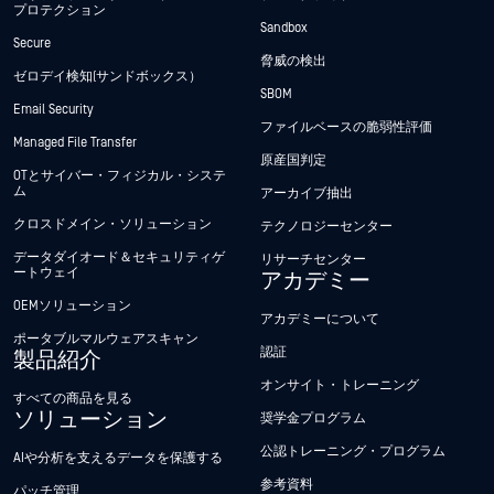
プロテクション
Sandbox
Secure
脅威の検出
ゼロデイ検知(サンドボックス）
SBOM
Email Security
ファイルベースの脆弱性評価
Managed File Transfer
原産国判定
OTとサイバー・フィジカル・システ
ム
アーカイブ抽出
クロスドメイン・ソリューション
テクノロジーセンター
データダイオード＆セキュリティゲ
リサーチセンター
ートウェイ
アカデミー
OEMソリューション
アカデミーについて
ポータブルマルウェアスキャン
認証
製品紹介
オンサイト・トレーニング
すべての商品を見る
ソリューション
奨学金プログラム
公認トレーニング・プログラム
AIや分析を支えるデータを保護する
参考資料
パッチ管理