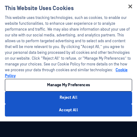
ウェビナー
技術文書
This Website Uses Cookies
データシート
Hey there!
トレーニング
This website uses tracking technologies, such as cookies, to enable our
ホワイトペーパー
I'm Ozzy, your OPSWAT virtual assistant.
website functionalities, to enhance user experience or to analyze
脆弱性対策プログラム
How can I help you secure what's critical
performance and traffic. We may also share information about your use of
パートナー
無料ツール
today?
our site with our social media, advertising, and analytics partners. This
allows us to perform targeted advertising and to select ads and content
認証
that will be more relevant to you. By clicking “Accept All,” you agree to
テクノロジー・パートナー
your personal data being processed by all cookies and other technologies
on our website. Click “Reject All” to refuse, or “Manage My Preferences” to
OPSWAT チャネル パートナー
manage your choices. See our Cookie Policy for more details on the how
we process your data through cookies and similar technologies:
Cookie
©2026OPSWAT . All rights reserved.OPSWAT、MetaDefender、Metascan、
Policy
MetaAccess、OPSWAT 、Trust no File. Trust No Device.、OPSWAT 、Protecting the
World's Critical Infrastructure、Deep CDR™ Technology、InQuest、InQuestロゴ、
Manage My Preferences
DFI、RetroHunt、Deep File Inspection、およびJoin the Huntは、OPSWAT の商標
です。第三者の商標は、それぞれの所有者の財産です。
法的事項
プライバシーポリシー
クッキー設定
カリフォルニアの
Reject All
プライバシー
Privacy Policy
Accept All