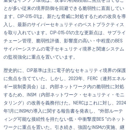
重要なインフラ環境は、攻撃の初期段階に焦点を当てるこ
とが多い従来の境界防御を回避できる脆弱性に直面してい
ます。CIP-015-01は、新たな脅威に対処するための改良を導
入し、最新のサイバーセキュリティのベストプラクティス
を取り入れています。CIP-015-01の主な更新点は、サプライ
チェーン管理、脆弱性評価、影響度の高い・中程度のBES
サイバーシステムの電子セキュリティ境界と関連システム
の監視強化に重点を置いています。
歴史的に、CIP基準は主に電子的なセキュリティ境界の保護
に焦点を当てていた。しかし、2023年、FERC（連邦エネル
ギー規制委員会）は、内部ネットワーク内の脆弱性に対処
するため、INSM（内部ネットワーク・セキュリティ・モニ
タリング）の改善を義務付けた。NERCはこれに対し、2024
年1月にINSMの導入に関する報告書を発表し、"外部ルーテ
ィング可能な接続性を持たない低・中衝撃度BES "のネット
ワークに重点を置いた。引き続き、強固なINSMの実施、継