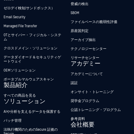
脅威の検出
ゼロデイ検知(サンドボックス）
SBOM
Email Security
ファイルベースの脆弱性評価
Managed File Transfer
原産国判定
OTとサイバー・フィジカル・システ
ム
アーカイブ抽出
クロスドメイン・ソリューション
テクノロジーセンター
データダイオード＆セキュリティゲ
リサーチセンター
ートウェイ
アカデミー
OEMソリューション
アカデミーについて
ポータブルマルウェアスキャン
認証
製品紹介
オンサイト・トレーニング
すべての商品を見る
ソリューション
奨学金プログラム
公認トレーニング・プログラム
AIや分析を支えるデータを保護する
参考資料
パッチ管理
会社概要
法執行機関のためのSecure 証拠の
Secure