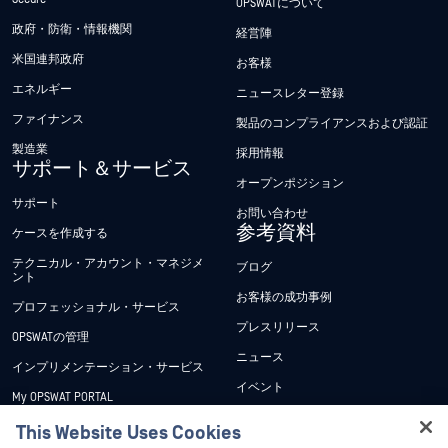
OPSWATについて
政府・防衛・情報機関
経営陣
米国連邦政府
お客様
エネルギー
ニュースレター登録
ファイナンス
製品のコンプライアンスおよび認証
製造業
採用情報
サポート＆サービス
オープンポジション
サポート
お問い合わせ
参考資料
ケースを作成する
テクニカル・アカウント・マネジメ
ブログ
ント
お客様の成功事例
プロフェッショナル・サービス
プレスリリース
OPSWATの管理
ニュース
インプリメンテーション・サービス
イベント
My OPSWAT PORTAL
ウェビナー
技術文書
This Website Uses Cookies
データシート