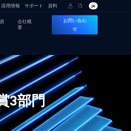
採用情報
サポート
資料
JA
お問い合わ
資
会社概
要
せ
賞3部門