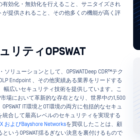
の有効化・無効化を行えること、サニタイズされ
トが提供されること、その他多くの機能が高く評
リティOPSWAT
ソリューションとして、OPSWATDeep CDR™テク
ive DLP Endpoint 、その他実績ある業界をリードする
ing 、幅広いセキュリティ技術を提供しています。こ
IP市場において革新的な存在となり、世界中の1,500
SWAT IT環境とOT環境の両方に包括的なセキュ
を統合して最高レベルのセキュリティを実現する
X
およびBayshore Networks
を買収したことは、顧
るというOPSWAT揺るぎない決意を裏付けるもので