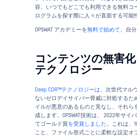
容、いつでもどこでも利用できる無料コ
ログラムを探す際に人々が直面する可能
OPSWAT アカデミーを
無料で始めて
、自分
コンテンツの無害化と再
テクノロジー
Deep CDR™テクノロジーは
、次世代マル
ないゼロデイサイバー脅威に対処するた
イルが悪意のあるものと見なし、それら
成します。OPSWAT技術は、 2022年
てゴールド賞
を受賞しました
。これは、
こと、ファイル形式ごとに柔軟な設定オ