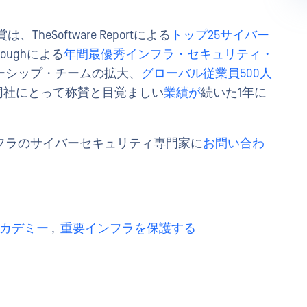
sの受賞は、TheSoftware Reportによる
トップ25サイバー
throughによる
年間最優秀インフラ・セキュリティ・
ーシップ・チームの拡大、
グローバル従業員500人
同社にとって称賛と目覚ましい
業績が
続いた1年に
フラのサイバーセキュリティ専門家に
お問い合わ
 アカデミー
,
重要インフラを保護する