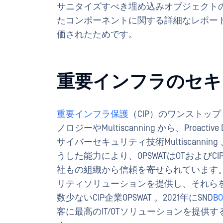
サニタイズすべき埋め込みオブジェクト
たコンポーネントに関する詳細なレポー
価されたためです。
重要インフラのセキュ
重要インフラ保護
（CIP）のワンストップ・
ノロジーやMultiscanning から、Proact
サイバーセキュリティ技術Multiscann
うした能力により、OPSWATはOTおよびC
社もの組織から信頼を寄せられています。OP
リティソリューションを提供し、それら
数少ないCIP企業OPSWAT 。2021年にSND
BO
客に最高のIT/OTソリューションを提供す