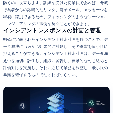
防ぐのに役立ちます。訓練を受けた従業員であれば、脅威
行為者からの欺瞞的なリンク、電子メール、メッセージを
容易に識別できるため、フィッシングのようなソーシャル
エンジニアリングの事例を防ぐことができます。
インシデントレスポンスの計画と管理
明確に定義されたインシデント対応計画を持つことで、デ
ータ漏洩に迅速かつ効果的に対処し、その影響を最小限に
抑えることができる。インシデント対応計画は、データ漏
えいを適切に評価し、組織に警告し、自動的な封じ込めと
評価対応を実施し、それに応じて業務を調整し、最小限の
暴露を確保するものでなければならない。