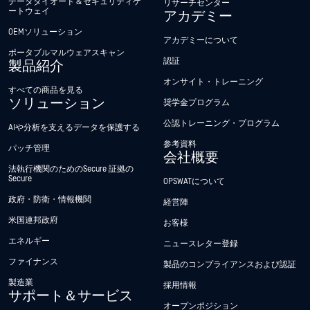
データダイオード＆セキュリティゲ
リサーチセンター
ートウェイ
アカデミー
OEMソリューション
アカデミーについて
ポータブルマルウェアスキャン
認証
製品紹介
オンサイト・トレーニング
すべての商品を見る
ソリューション
奨学金プログラム
公認トレーニング・プログラム
AIや分析を支えるデータを保護する
参考資料
パッチ管理
会社概要
法執行機関のためのSecure 証拠の
Secure
OPSWATについて
政府・防衛・情報機関
経営陣
米国連邦政府
お客様
エネルギー
ニュースレター登録
ファイナンス
製品のコンプライアンスおよび認証
製造業
採用情報
サポート＆サービス
オープンポジション