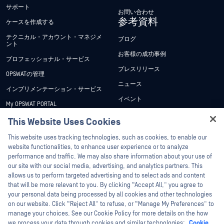
サポート
お問い合わせ
参考資料
ケースを作成する
テクニカル・アカウント・マネジメ
ブログ
ント
お客様の成功事例
プロフェッショナル・サービス
プレスリリース
OPSWATの管理
ニュース
インプリメンテーション・サービス
イベント
My OPSWAT PORTAL
ウェビナー
技術文書
This Website Uses Cookies
データシート
Hey there!
トレーニング
This website uses tracking technologies, such as cookies, to enable our
ホワイトペーパー
I'm Ozzy, your OPSWAT virtual assistant.
website functionalities, to enhance user experience or to analyze
脆弱性対策プログラム
How can I help you secure what's critical
performance and traffic. We may also share information about your use of
パートナー
無料ツール
today?
our site with our social media, advertising, and analytics partners. This
allows us to perform targeted advertising and to select ads and content
認証
that will be more relevant to you. By clicking “Accept All,” you agree to
テクノロジー・パートナー
your personal data being processed by all cookies and other technologies
on our website. Click “Reject All” to refuse, or “Manage My Preferences” to
OPSWAT チャネル パートナー
manage your choices. See our Cookie Policy for more details on the how
we process your data through cookies and similar technologies:
Cookie