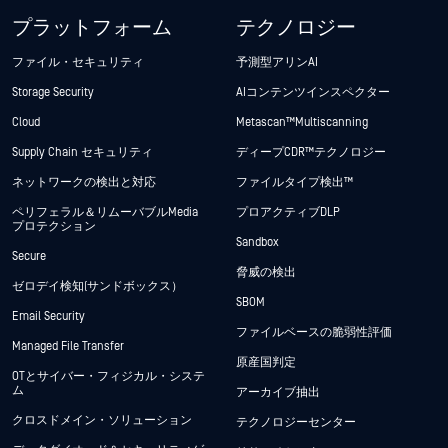
プラットフォーム
テクノロジー
ファイル・セキュリティ
予測型アリンAI
Storage Security
AIコンテンツインスペクター
Cloud
Metascan™ Multiscanning
Supply Chain セキュリティ
ディープCDR™テクノロジー
ネットワークの検出と対応
ファイルタイプ検出™
ペリフェラル＆リムーバブルMedia
プロアクティブDLP
プロテクション
Sandbox
Secure
脅威の検出
ゼロデイ検知(サンドボックス）
SBOM
Email Security
ファイルベースの脆弱性評価
Managed File Transfer
原産国判定
OTとサイバー・フィジカル・システ
ム
アーカイブ抽出
クロスドメイン・ソリューション
テクノロジーセンター