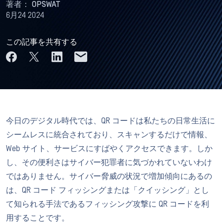
著者：
OPSWAT
6月24 2024
この記事を共有する
今日のデジタル時代では、QR コードは私たちの日常生活に
シームレスに統合されており、スキャンするだけで情報、
Web サイト、サービスにすばやくアクセスできます。しか
し、その便利さはサイバー犯罪者に気づかれていないわけ
ではありません。サイバー脅威の状況で増加傾向にあるの
は、QR コード フィッシングまたは「クイッシング」とし
て知られる手法であるフィッシング攻撃に QR コードを利
用することです。