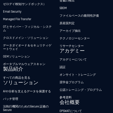
脅威の検出
ゼロデイ検知(サンドボックス）
SBOM
Email Security
ファイルベースの脆弱性評価
Managed File Transfer
原産国判定
OTとサイバー・フィジカル・システ
ム
アーカイブ抽出
クロスドメイン・ソリューション
テクノロジーセンター
データダイオード＆セキュリティゲ
リサーチセンター
ートウェイ
アカデミー
OEMソリューション
アカデミーについて
ポータブルマルウェアスキャン
認証
製品紹介
オンサイト・トレーニング
すべての商品を見る
ソリューション
奨学金プログラム
公認トレーニング・プログラム
AIや分析を支えるデータを保護する
参考資料
パッチ管理
会社概要
法執行機関のためのSecure 証拠の
Secure
OPSWATについて