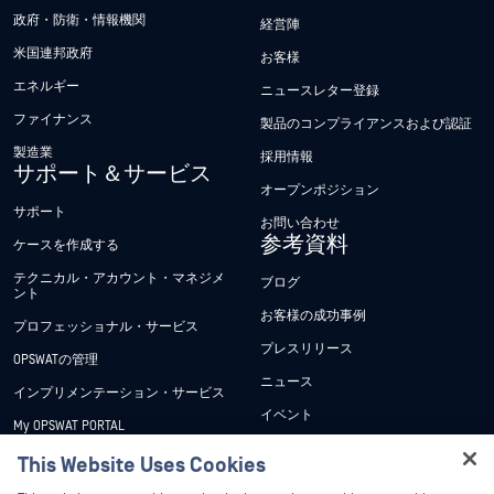
政府・防衛・情報機関
経営陣
米国連邦政府
お客様
エネルギー
ニュースレター登録
ファイナンス
製品のコンプライアンスおよび認証
製造業
採用情報
サポート＆サービス
オープンポジション
サポート
お問い合わせ
参考資料
ケースを作成する
テクニカル・アカウント・マネジメ
ブログ
ント
お客様の成功事例
プロフェッショナル・サービス
プレスリリース
OPSWATの管理
ニュース
インプリメンテーション・サービス
イベント
My OPSWAT PORTAL
ウェビナー
技術文書
This Website Uses Cookies
データシート
Hey there!
トレーニング