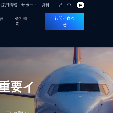
採用情報
サポート
資料
JA
お問い合わ
資
会社概
要
せ
重要イ