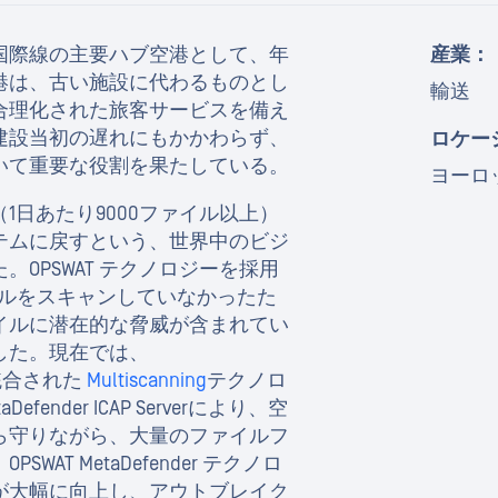
国際線の主要ハブ空港として、年
産業：
港は、古い施設に代わるものとし
輸送
合理化された旅客サービスを備え
建設当初の遅れにもかかわらず、
ロケー
いて重要な役割を果たしている。
ヨーロ
1日あたり9000ファイル以上）
テムに戻すという、世界中のビジ
OPSWAT テクノロジーを採用
イルをスキャンしていなかったた
イルに潜在的な脅威が含まれてい
した。現在では、
 統合された
Multiscanning
テクノロ
nder ICAP Serverにより、空
ら守りながら、大量のファイルフ
T MetaDefender テクノロ
が大幅に向上し、アウトブレイク