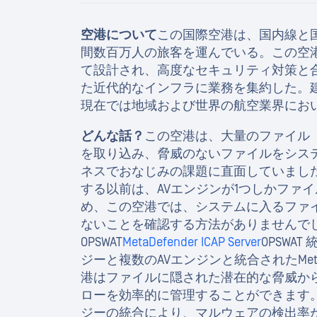
空港について
この国際空港は、国内線と
間数百万人の旅客を運んでいる。この空
て設計され、高度なセキュリティ対策と
た近代的なインフラに業務を集約した。
現在では地域および世界の航空業界にお
どんな話？
この空港は、大量のファイル（
を取り込み、脅威のないファイルをシス
ネスでおなじみの課題に直面していました。
する以前は、AVエンジンが1つしかファ
め、この空港では、システムに入るファ
ないことを確認する方法がありませんで
OPSWAT
MetaDefender ICAP Server
OPSWAT
ジーと複数のAVエンジンと統合されたMetaDefe
港はファイルに隠された潜在的な脅威か
ローを効率的に管理することができます。OPSWA
ジーの統合により、マルウェアの検出率