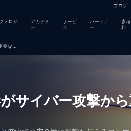
ブログ
クノロジ
アカデミ
サービ
パートナ
参考
ー
ス
ー
料
な...
港がサイバー攻撃から