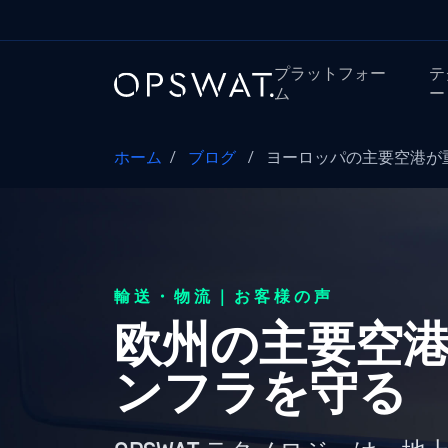
プラットフォー
テ
ム
ー
ホーム
/
ブログ
/
ヨーロッパの主要空港が重要
輸送・物流｜お客様の声
欧州の主要空
ンフラを守る