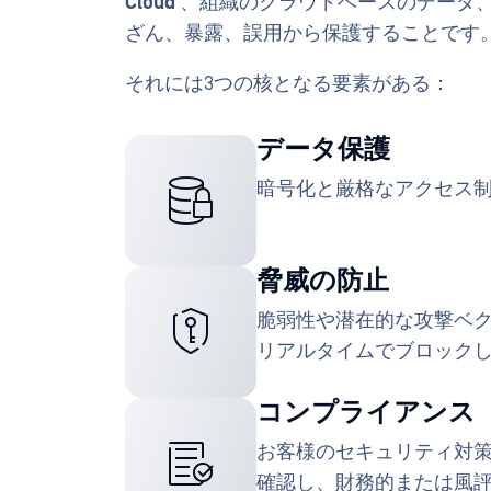
Cloud
、組織のクラウドベースのデータ
ざん、暴露、誤用から保護することです
それには3つの核となる要素がある：
データ保護
暗号化と厳格なアクセス
脅威の防止
脆弱性や潜在的な攻撃ベ
リアルタイムでブロック
コンプライアンス
お客様のセキュリティ対
確認し、財務的または風