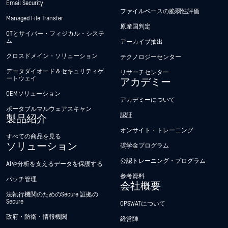
Email Security
ファイルベースの脆弱性評価
Managed File Transfer
原産国判定
OTとサイバー・フィジカル・システ
ム
アーカイブ抽出
クロスドメイン・ソリューション
テクノロジーセンター
データダイオード＆セキュリティゲ
リサーチセンター
ートウェイ
アカデミー
OEMソリューション
アカデミーについて
ポータブルマルウェアスキャン
認証
製品紹介
オンサイト・トレーニング
すべての商品を見る
ソリューション
奨学金プログラム
公認トレーニング・プログラム
AIや分析を支えるデータを保護する
参考資料
パッチ管理
会社概要
法執行機関のためのSecure 証拠の
Secure
OPSWATについて
政府・防衛・情報機関
経営陣