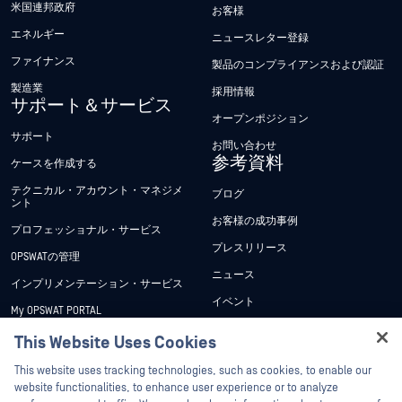
米国連邦政府
お客様
エネルギー
ニュースレター登録
ファイナンス
製品のコンプライアンスおよび認証
製造業
採用情報
サポート＆サービス
オープンポジション
サポート
お問い合わせ
参考資料
ケースを作成する
テクニカル・アカウント・マネジメ
ブログ
ント
お客様の成功事例
プロフェッショナル・サービス
プレスリリース
OPSWATの管理
ニュース
インプリメンテーション・サービス
イベント
My OPSWAT PORTAL
ウェビナー
技術文書
This Website Uses Cookies
データシート
Hey there!
トレーニング
This website uses tracking technologies, such as cookies, to enable our
ホワイトペーパー
I'm Ozzy, your OPSWAT virtual assistant.
website functionalities, to enhance user experience or to analyze
脆弱性対策プログラム