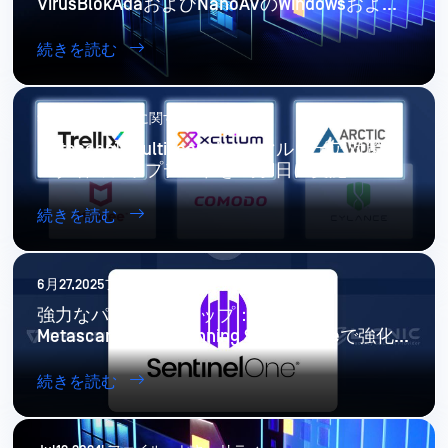
VirusBlokAdaおよびNanoAVのWindowsおよび
Linuxサポート終了のお知らせ
続きを読む
9月30,2025製品に関するお知らせ
Metascan™Multiscanning：マルウェア対策ベ
ンダ名のアップデートを10月1日に実施
続きを読む
6月27,2025ファイル・セキュリティ
強力なパートナーシップ：
Metascan™Multiscanning SentinelOneで強化
されました。
続きを読む