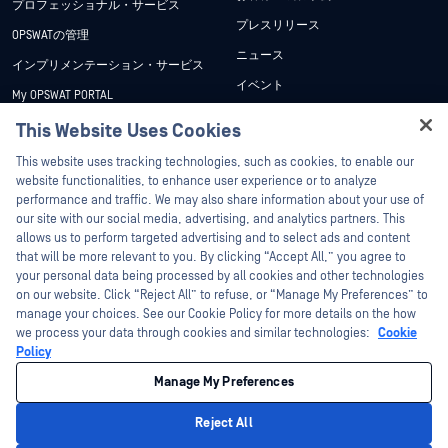
プロフェッショナル・サービス
プレスリリース
OPSWATの管理
ニュース
インプリメンテーション・サービス
イベント
My OPSWAT PORTAL
ウェビナー
技術文書
This Website Uses Cookies
データシート
Hey there!
トレーニング
This website uses tracking technologies, such as cookies, to enable our
ホワイトペーパー
I'm Ozzy, your OPSWAT virtual assistant.
website functionalities, to enhance user experience or to analyze
脆弱性対策プログラム
How can I help you secure what's critical
performance and traffic. We may also share information about your use of
パートナー
無料ツール
today?
our site with our social media, advertising, and analytics partners. This
allows us to perform targeted advertising and to select ads and content
認証
that will be more relevant to you. By clicking “Accept All,” you agree to
テクノロジー・パートナー
your personal data being processed by all cookies and other technologies
on our website. Click “Reject All” to refuse, or “Manage My Preferences” to
OPSWAT チャネル パートナー
manage your choices. See our Cookie Policy for more details on the how
we process your data through cookies and similar technologies:
Cookie
©2026OPSWAT . All rights reserved.OPSWAT、MetaDefender、Metascan、
Policy
MetaAccess、OPSWAT 、Trust no File. Trust No Device.、OPSWAT 、Protecting the
World's Critical Infrastructure、Deep CDR™ Technology、InQuest、InQuestロゴ、
Manage My Preferences
DFI、RetroHunt、Deep File Inspection、およびJoin the Huntは、OPSWAT の商標
です。第三者の商標は、それぞれの所有者の財産です。
法的事項
プライバシーポリシー
クッキー設定
カリフォルニアの
Reject All
プライバシー