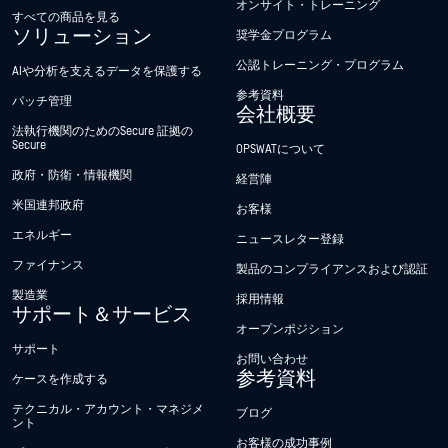
オンサイト・トレーニング
すべての商品を見る
ソリューション
奨学金プログラム
公認トレーニング・プログラム
AIや分析を支えるデータを保護する
参考資料
パッチ管理
会社概要
法執行機関のためのSecure 証拠の
Secure
OPSWATについて
政府・防衛・情報機関
経営陣
米国連邦政府
お客様
エネルギー
ニュースレター登録
ファイナンス
製品のコンプライアンスおよび認証
製造業
採用情報
サポート＆サービス
オープンポジション
サポート
お問い合わせ
参考資料
ケースを作成する
テクニカル・アカウント・マネジメ
ブログ
ント
お客様の成功事例