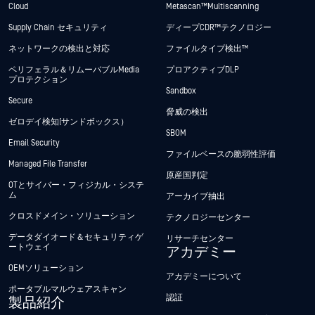
Cloud
Metascan™ Multiscanning
Supply Chain セキュリティ
ディープCDR™テクノロジー
ネットワークの検出と対応
ファイルタイプ検出™
ペリフェラル＆リムーバブルMedia
プロアクティブDLP
プロテクション
Sandbox
Secure
脅威の検出
ゼロデイ検知(サンドボックス）
SBOM
Email Security
ファイルベースの脆弱性評価
Managed File Transfer
原産国判定
OTとサイバー・フィジカル・システ
ム
アーカイブ抽出
クロスドメイン・ソリューション
テクノロジーセンター
データダイオード＆セキュリティゲ
リサーチセンター
ートウェイ
アカデミー
OEMソリューション
アカデミーについて
ポータブルマルウェアスキャン
認証
製品紹介