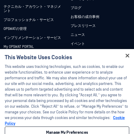
テクニカル・アカウント・マネジメ
ブログ
ント
お客様の成功事例
プロフェッショナル・サービス
プレスリリース
OPSWATの管理
ニュース
インプリメンテーション・サービス
イベント
My OPSWAT PORTAL
ウェビナー
技術文書
This Website Uses Cookies
データシート
Hey there!
トレーニング
This website uses tracking technologies, such as cookies, to enable our
ホワイトペーパー
I'm Ozzy, your OPSWAT virtual assistant.
website functionalities, to enhance user experience or to analyze
脆弱性対策プログラム
How can I help you secure what's critical
performance and traffic. We may also share information about your use of
パートナー
無料ツール
today?
our site with our social media, advertising, and analytics partners. This
allows us to perform targeted advertising and to select ads and content
認証
that will be more relevant to you. By clicking “Accept All,” you agree to
テクノロジー・パートナー
your personal data being processed by all cookies and other technologies
on our website. Click “Reject All” to refuse, or “Manage My Preferences” to
OPSWAT チャネル パートナー
manage your choices. See our Cookie Policy for more details on the how
we process your data through cookies and similar technologies:
Cookie
©2026OPSWAT . All rights reserved.OPSWAT、MetaDefender、Metascan、
Policy
MetaAccess、OPSWAT 、Trust no File. Trust No Device.、OPSWAT 、Protecting the
World's Critical Infrastructure、Deep CDR™ Technology、InQuest、InQuestロゴ、
Manage My Preferences