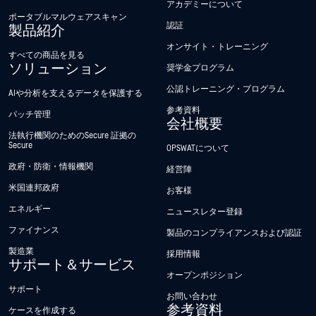
アカデミーについて
ポータブルマルウェアスキャン
認証
製品紹介
オンサイト・トレーニング
すべての商品を見る
ソリューション
奨学金プログラム
公認トレーニング・プログラム
AIや分析を支えるデータを保護する
参考資料
パッチ管理
会社概要
法執行機関のためのSecure 証拠の
Secure
OPSWATについて
政府・防衛・情報機関
経営陣
米国連邦政府
お客様
エネルギー
ニュースレター登録
ファイナンス
製品のコンプライアンスおよび認証
製造業
採用情報
サポート＆サービス
オープンポジション
サポート
お問い合わせ
参考資料
ケースを作成する