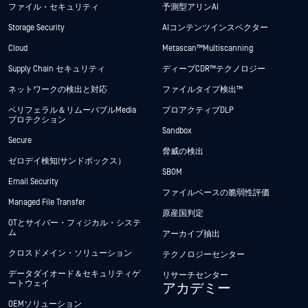
ファイル・セキュリティ
予測型アリンAI
Storage Security
AIコンテンツインスペクター
Cloud
Metascan™ Multiscanning
Supply Chain セキュリティ
ディープCDR™テクノロジー
ネットワークの検出と対応
ファイルタイプ検出™
ペリフェラル＆リムーバブルMedia
プロアクティブDLP
プロテクション
Sandbox
Secure
脅威の検出
ゼロデイ検知(サンドボックス）
SBOM
Email Security
ファイルベースの脆弱性評価
Managed File Transfer
原産国判定
OTとサイバー・フィジカル・システ
ム
アーカイブ抽出
クロスドメイン・ソリューション
テクノロジーセンター
データダイオード＆セキュリティゲ
リサーチセンター
ートウェイ
アカデミー
OEMソリューション