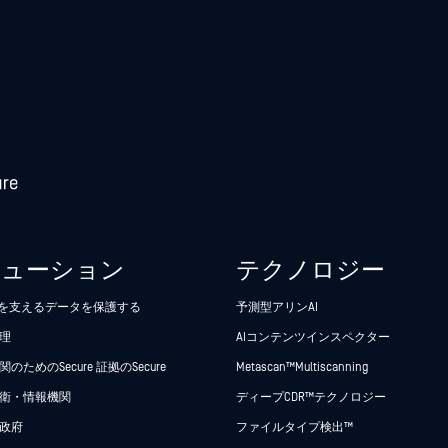
リューション
テクノロジー
析を支えるデータを保護する
予測型アリンAI
理
AIコンテンツインスペクター
のためのSecure 証拠のSecure
Metascan™ Multiscanning
衛・情報機関
ディープCDR™テクノロジー
政府
ファイルタイプ検出™