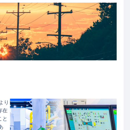
より
存在
こと
あ