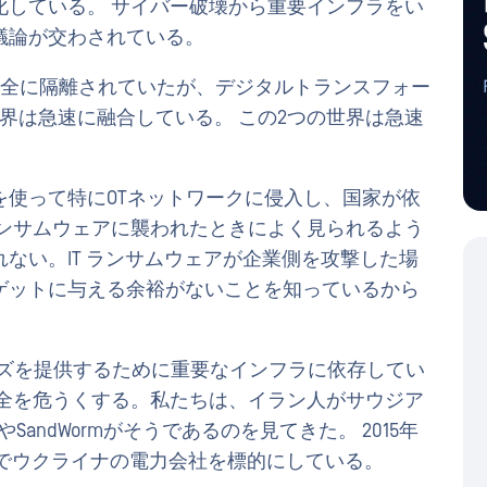
化している。 サイバー破壊から重要インフラをい
議論が交わされている。
いに完全に隔離されていたが、デジタルトランスフォー
界は急速に融合している。 この2つの世界は急速
を使って特にOTネットワークに侵入し、国家が依
ランサムウェアに襲われたときによく見られるよう
ない。IT ランサムウェアが企業側を攻撃した場
ゲットに与える余裕がないことを知っているから
ーズを提供するために重要なインフラに依存してい
安全を危うくする。私たちは、イラン人がサウジア
SandWormがそうであるのを見てきた。 2015年
ustroyerでウクライナの電力会社を標的にしている。