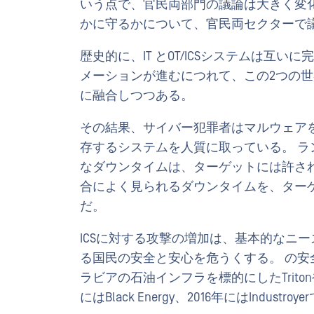
いう点で、官民両部門の議論は大きく変
かに守るかについて、官民両セクターで
歴史的に、IT とOT/ICSシステムは互
メーションが進むにつれて、この2つの世
に融合しつつある。
その結果、サイバー犯罪者はマルウェア
存するシステムを人質に取っている。 
なダウンタイムは、ターゲットには許され
合によく見られるダウンタイムを、ター
だ。
ICSに対する攻撃の増加は、基本的なニ
る国民の安全と安心を危うくする。 の
ラビアの石油インフラを標的にしたTritonや
にはBlack Energy、2016年にはInd