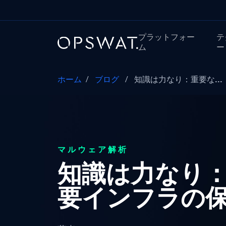
プラットフォー
テ
ム
ー
ホーム
/
ブログ
/
知識は力なり：重要な...
マルウェア解析
知識は力なり：
要インフラの