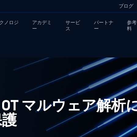
ブログ
クノロジ
アカデミ
サービ
パートナ
参考
ー
ス
ー
料
OT マルウェア解析
保護