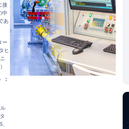
に接
の中
であ
ター
タヒ
ジニ
S）
）：
コル
ンタ
S、