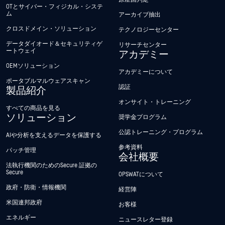
OTとサイバー・フィジカル・システ
ム
アーカイブ抽出
クロスドメイン・ソリューション
テクノロジーセンター
データダイオード＆セキュリティゲ
リサーチセンター
ートウェイ
アカデミー
OEMソリューション
アカデミーについて
ポータブルマルウェアスキャン
認証
製品紹介
オンサイト・トレーニング
すべての商品を見る
ソリューション
奨学金プログラム
公認トレーニング・プログラム
AIや分析を支えるデータを保護する
参考資料
パッチ管理
会社概要
法執行機関のためのSecure 証拠の
Secure
OPSWATについて
政府・防衛・情報機関
経営陣
米国連邦政府
お客様
エネルギー
ニュースレター登録