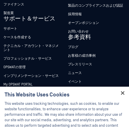
ファイナンス
製品のコンプライアンスおよび認証
製造業
採用情報
サポート＆サービス
オープンポジション
サポート
お問い合わせ
参考資料
ケースを作成する
テクニカル・アカウント・マネジメ
ブログ
ント
お客様の成功事例
プロフェッショナル・サービス
プレスリリース
OPSWATの管理
ニュース
インプリメンテーション・サービス
イベント
My OPSWAT PORTAL
ウェビナー
技術文書
This Website Uses Cookies
データシート
Hey there!
トレーニング
This website uses tracking technologies, such as cookies, to enable our
ホワイトペーパー
I'm Ozzy, your OPSWAT virtual assistant.
website functionalities, to enhance user experience or to analyze
脆弱性対策プログラム
How can I help you secure what's critical
performance and traffic. We may also share information about your use of
パートナー
無料ツール
today?
our site with our social media, advertising, and analytics partners. This
allows us to perform targeted advertising and to select ads and content
認証