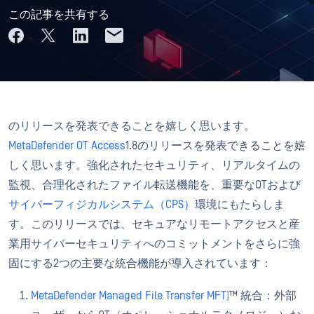
この記事を共有する
のリリースを発表できることを嬉しく思います。
MetaDefender OT Access
1.8のリリースを発表できることを嬉
しく思います。強化されたセキュリティ、リアルタイムの
監視、合理化されたファイル転送機能を、重要なOTおよび
サイバーフィジカルシステム（CPS）
環境にもたらしま
す。このリリースでは、セキュアなリモートアクセスと産
業用サイバーセキュリティへのコミットメントをさらに強
固にする2つの主要な統合機能が導入されています：
MetaDefender Managed File Transfer MFT)
™ 統合：外部