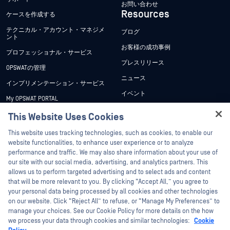
お問い合わせ
Resources
ケースを作成する
テクニカル・アカウント・マネジメ
ブログ
ント
お客様の成功事例
プロフェッショナル・サービス
プレスリリース
OPSWATの管理
ニュース
インプリメンテーション・サービス
イベント
My OPSWAT PORTAL
ウェビナー
技術文書
This Website Uses Cookies
データシート
Hey there!
トレーニング
This website uses tracking technologies, such as cookies, to enable our
ホワイトペーパー
I'm Ozzy, your OPSWAT virtual assistant.
website functionalities, to enhance user experience or to analyze
脆弱性対策プログラム
How can I help you secure what's critical
performance and traffic. We may also share information about your use of
パートナー
無料ツール
today?
our site with our social media, advertising, and analytics partners. This
allows us to perform targeted advertising and to select ads and content
認証
that will be more relevant to you. By clicking “Accept All,” you agree to
テクノロジー・パートナー
your personal data being processed by all cookies and other technologies
on our website. Click “Reject All” to refuse, or “Manage My Preferences” to
OPSWAT チャネル パートナー
manage your choices. See our Cookie Policy for more details on the how
we process your data through cookies and similar technologies:
Cookie
©2026OPSWAT . All rights reserved.OPSWAT、MetaDefender、Metascan、