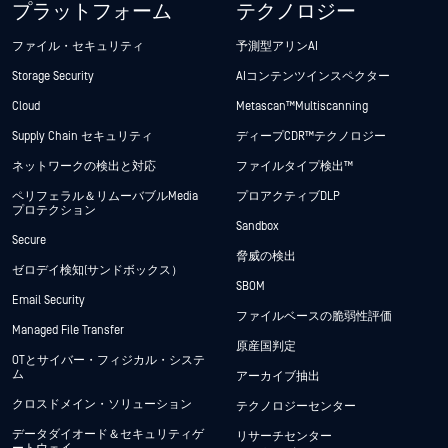
プラットフォーム
テクノロジー
ファイル・セキュリティ
予測型アリンAI
Storage Security
AIコンテンツインスペクター
Cloud
Metascan™ Multiscanning
Supply Chain セキュリティ
ディープCDR™テクノロジー
ネットワークの検出と対応
ファイルタイプ検出™
ペリフェラル＆リムーバブルMedia
プロアクティブDLP
プロテクション
Sandbox
Secure
脅威の検出
ゼロデイ検知(サンドボックス）
SBOM
Email Security
ファイルベースの脆弱性評価
Managed File Transfer
原産国判定
OTとサイバー・フィジカル・システ
ム
アーカイブ抽出
クロスドメイン・ソリューション
テクノロジーセンター
データダイオード＆セキュリティゲ
リサーチセンター