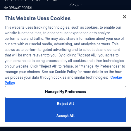
イベント
My OPSWAT PORTAL
ウェビナー
技術文書
This Website Uses Cookies
データシート
Hey there!
トレーニング
This website uses tracking technologies, such as cookies, to enable our
ホワイトペーパー
I'm Ozzy, your OPSWAT virtual assistant.
website functionalities, to enhance user experience or to analyze
脆弱性対策プログラム
How can I help you secure what's critical
performance and traffic. We may also share information about your use of
パートナー
無料ツール
today?
our site with our social media, advertising, and analytics partners. This
allows us to perform targeted advertising and to select ads and content
認証
that will be more relevant to you. By clicking “Accept All,” you agree to
テクノロジー・パートナー
your personal data being processed by all cookies and other technologies
on our website. Click “Reject All” to refuse, or “Manage My Preferences” to
OPSWAT チャネル パートナー
manage your choices. See our Cookie Policy for more details on the how
we process your data through cookies and similar technologies:
Cookie
©2026OPSWAT . All rights reserved.OPSWAT、MetaDefender、Metascan、
Policy
MetaAccess、OPSWAT 、Trust no File. Trust No Device.、OPSWAT 、Protecting the
World's Critical Infrastructure、Deep CDR™ Technology、InQuest、InQuestロゴ、
Manage My Preferences
DFI、RetroHunt、Deep File Inspection、およびJoin the Huntは、OPSWAT の商標
です。第三者の商標は、それぞれの所有者の財産です。
法的事項
プライバシーポリシー
クッキー設定
カリフォルニアの
Reject All
プライバシー
Privacy Policy
Accept All