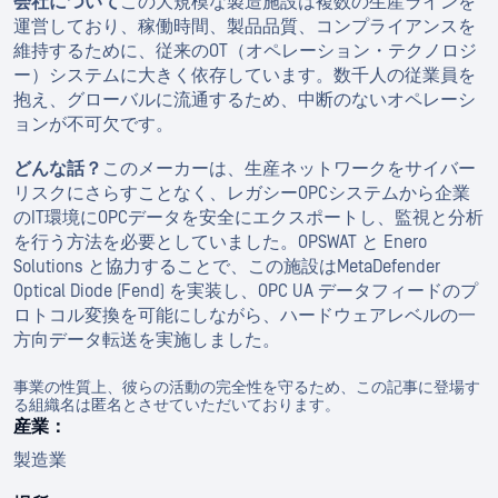
会社について
この大規模な製造施設は複数の生産ラインを
運営しており、稼働時間、製品品質、コンプライアンスを
維持するために、従来のOT（オペレーション・テクノロジ
ー）システムに大きく依存しています。数千人の従業員を
抱え、グローバルに流通するため、中断のないオペレーシ
ョンが不可欠です。
どんな話？
このメーカーは、生産ネットワークをサイバー
リスクにさらすことなく、レガシーOPCシステムから企業
のIT環境にOPCデータを安全にエクスポートし、監視と分析
を行う方法を必要としていました。OPSWAT と Enero
Solutions と協力することで、この施設はMetaDefender
Optical Diode (Fend) を実装し、OPC UA データフィードのプ
ロトコル変換を可能にしながら、ハードウェアレベルの一
方向データ転送を実施しました。
事業の性質上、彼らの活動の完全性を守るため、この記事に登場す
る組織名は匿名とさせていただいております。
産業：
製造業