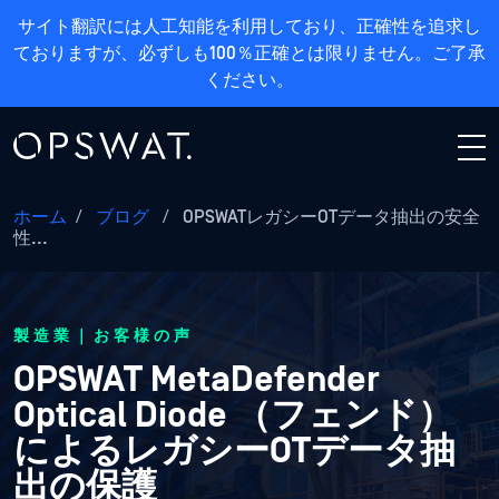
サイト翻訳には人工知能を利用しており、正確性を追求し
ておりますが、必ずしも100％正確とは限りません。ご了承
ください。
ホーム
/
ブログ
/
OPSWATレガシーOTデータ抽出の安全
性...
製造業｜お客様の声
OPSWAT MetaDefender
Optical Diode （フェンド）
によるレガシーOTデータ抽
出の保護