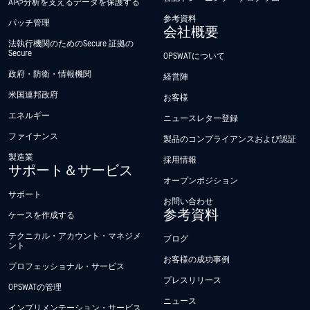
AIや分析を支えるデータを保護する
参考資料
パッチ管理
会社概要
法執行機関のためのSecure 証拠の
Secure
OPSWATについて
政府・防衛・情報機関
経営陣
米国連邦政府
お客様
エネルギー
ニュースレター登録
ファイナンス
製品のコンプライアンスおよび認証
製造業
採用情報
サポート＆サービス
オープンポジション
サポート
お問い合わせ
参考資料
ケースを作成する
テクニカル・アカウント・マネジメ
ブログ
ント
お客様の成功事例
プロフェッショナル・サービス
プレスリリース
OPSWATの管理
ニュース
インプリメンテーション・サービス