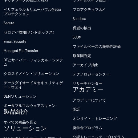
ネットワークの検出と対応
ファイルタイプ検出™
ペリフェラル＆リムーバブルMedia
プロアクティブDLP
プロテクション
Sandbox
Secure
脅威の検出
ゼロデイ検知(サンドボックス）
SBOM
Email Security
ファイルベースの脆弱性評価
Managed File Transfer
原産国判定
OTとサイバー・フィジカル・システ
ム
アーカイブ抽出
クロスドメイン・ソリューション
テクノロジーセンター
データダイオード＆セキュリティゲ
リサーチセンター
ートウェイ
アカデミー
OEMソリューション
アカデミーについて
ポータブルマルウェアスキャン
認証
製品紹介
オンサイト・トレーニング
すべての商品を見る
ソリューション
奨学金プログラム
公認トレーニング・プログラム