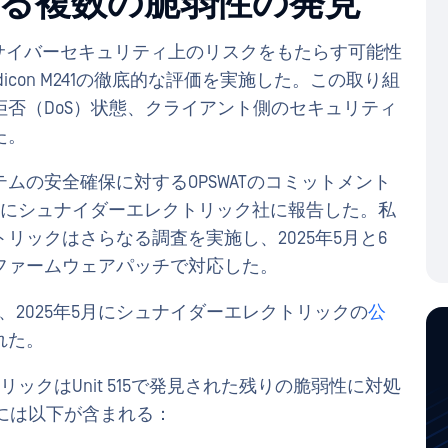
における複数の脆弱性の発見
境にサイバーセキュリティ上のリスクをもたらす可能性
con M241の徹底的な評価を実施した。この取り組
否（DoS）状態、クライアント側のセキュリティ
た。
ムの安全確保に対するOPSWATのコミットメント
やかにシュナイダーエレクトリック社に報告した。私
リックはさらなる調査を実施し、2025年5月と6
ファームウェアパッチで対応した。
、2025年5月にシュナイダーエレクトリックの
公
れた。
リックはUnit 515で発見された残りの脆弱性に対処
 には以下が含まれる：