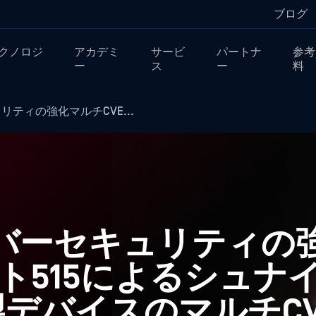
ブログ
クノロジ
アカデミ
サービ
パートナ
参考
ー
ス
ー
料
キュリティの強化マルチCVE...
l サイバーセキュリティの
ニット515によるシュナ
デバイスのマルチCV