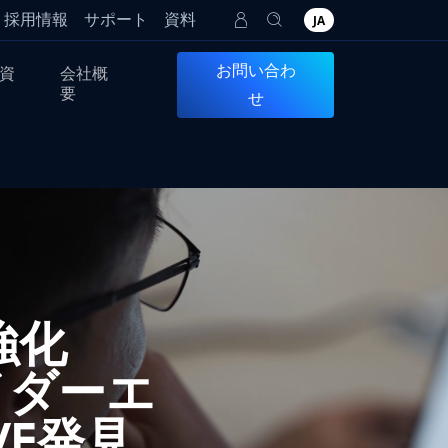
採用情報
サポート
資料
JA
お問い合わ
資
会社概
要
せ
強化
イダーエ
E発見