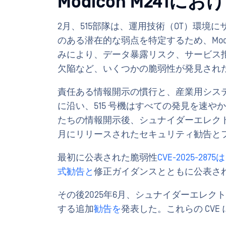
Modicon M241
2月、515部隊は、運用技術（OT）環
のある潜在的な弱点を特定するため、Modi
みにより、データ暴露リスク、サービス拒
欠陥など、いくつかの脆弱性が発見され
責任ある情報開示の慣行と、産業用システ
に沿い、515 号機はすべての発見を速
たちの情報開示後、シュナイダーエレクト
月にリリースされたセキュリティ勧告と
最初に公表された脆弱性
CVE-2025-2875は
式勧告と
修正ガイダンスとともに公表さ
その後2025年6月、シュナイダーエレクト
する追加
勧告を
発表した。これらの CVE