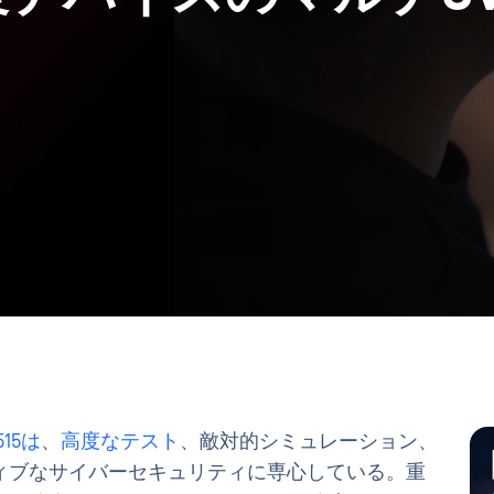
15は
、
高度なテスト
、敵対的シミュレーション、
ィブなサイバーセキュリティに専心している。重