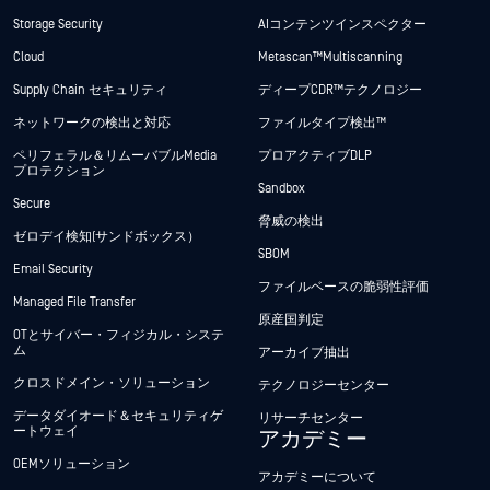
Storage Security
AIコンテンツインスペクター
Cloud
Metascan™ Multiscanning
Supply Chain セキュリティ
ディープCDR™テクノロジー
ネットワークの検出と対応
ファイルタイプ検出™
ペリフェラル＆リムーバブルMedia
プロアクティブDLP
プロテクション
Sandbox
Secure
脅威の検出
ゼロデイ検知(サンドボックス）
SBOM
Email Security
ファイルベースの脆弱性評価
Managed File Transfer
原産国判定
OTとサイバー・フィジカル・システ
ム
アーカイブ抽出
クロスドメイン・ソリューション
テクノロジーセンター
データダイオード＆セキュリティゲ
リサーチセンター
ートウェイ
アカデミー
OEMソリューション
アカデミーについて