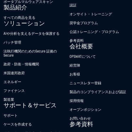
ポータブルマルウェアスキャン
認証
製品紹介
オンサイト・トレーニング
すべての商品を見る
ソリューション
奨学金プログラム
公認トレーニング・プログラム
AIや分析を支えるデータを保護する
参考資料
パッチ管理
会社概要
法執行機関のためのSecure 証拠の
Secure
OPSWATについて
政府・防衛・情報機関
経営陣
米国連邦政府
お客様
エネルギー
ニュースレター登録
ファイナンス
製品のコンプライアンスおよび認証
製造業
採用情報
サポート＆サービス
オープンポジション
サポート
お問い合わせ
参考資料
ケースを作成する