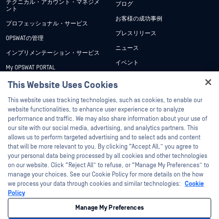
テクニカル・アカウント・マネジメ
ブログ
ント
お客様の成功事例
プロフェッショナル・サービス
プレスリリース
OPSWATの管理
ニュース
インプリメンテーション・サービス
イベント
My OPSWAT PORTAL
ウェビナー
技術文書
This Website Uses Cookies
データシート
Hey there!
トレーニング
This website uses tracking technologies, such as cookies, to enable our
ホワイトペーパー
I'm Ozzy, your OPSWAT virtual assistant.
website functionalities, to enhance user experience or to analyze
脆弱性対策プログラム
How can I help you secure what's critical
performance and traffic. We may also share information about your use of
パートナー
無料ツール
today?
our site with our social media, advertising, and analytics partners. This
allows us to perform targeted advertising and to select ads and content
認証
that will be more relevant to you. By clicking “Accept All,” you agree to
テクノロジー・パートナー
your personal data being processed by all cookies and other technologies
on our website. Click “Reject All” to refuse, or “Manage My Preferences” to
OPSWAT チャネル パートナー
manage your choices. See our Cookie Policy for more details on the how
we process your data through cookies and similar technologies:
Cookie
©2026OPSWAT . All rights reserved.OPSWAT、MetaDefender、Metascan、
Policy
MetaAccess、OPSWAT 、Trust no File. Trust No Device.、OPSWAT 、Protecting the
World's Critical Infrastructure、Deep CDR™ Technology、InQuest、InQuestロゴ、
Manage My Preferences
DFI、RetroHunt、Deep File Inspection、およびJoin the Huntは、OPSWAT の商標