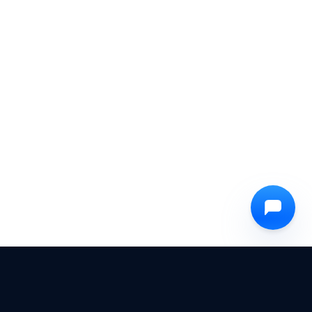
Hey there!
I'm Ozzy, your OPSWAT virtual assistant.
How can I help you secure what's critical
today?
Privacy Policy