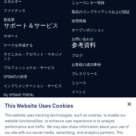
エネルギー
ニュースレター登録
ファイナンス
製品のコンプライアンスおよび認証
製造業
採用情報
サポート＆サービス
オープンポジション
サポート
お問い合わせ
参考資料
ケースを作成する
テクニカル・アカウント・マネジメ
ブログ
ント
お客様の成功事例
プロフェッショナル・サービス
プレスリリース
OPSWATの管理
ニュース
インプリメンテーション・サービス
イベント
My OPSWAT PORTAL
ウェビナー
技術文書
This Website Uses Cookies
データシート
Hey there!
トレーニング
This website uses tracking technologies, such as cookies, to enable our
ホワイトペーパー
I'm Ozzy, your OPSWAT virtual assistant.
website functionalities, to enhance user experience or to analyze
脆弱性対策プログラム
How can I help you secure what's critical
performance and traffic. We may also share information about your use of
パートナー
無料ツール
today?
our site with our social media, advertising, and analytics partners. This