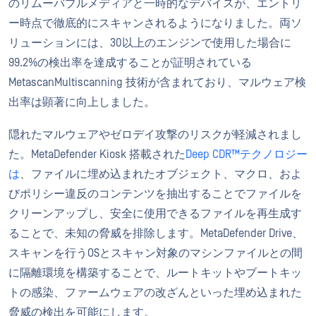
のリムーバブルメディアと一時的なデバイスが、エントリ
ー時点で徹底的にスキャンされるようになりました。両ソ
リューションには、30以上のエンジンで使用した場合に
99.2%の検出率を達成することが証明されている
MetascanMultiscanning 技術が含まれており、マルウェア検
出率は顕著に向上しました。
隠れたマルウェアやゼロデイ攻撃のリスクが軽減されまし
た。MetaDefender Kiosk 搭載された
Deep CDR™テクノロジー
は
、ファイルに埋め込まれたオブジェクト、マクロ、およ
びポリシー違反のコンテンツを抽出することでファイルを
クリーンアップし、安全に使用できるファイルを再生成す
ることで、未知の脅威を排除します。MetaDefender Drive、
スキャンを行うOSとスキャン対象のマシンファイルとの間
に隔離環境を構築することで、ルートキットやブートキッ
トの感染、ファームウェアの改ざんといった埋め込まれた
脅威の検出を可能にします。