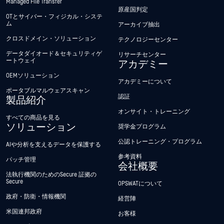
Managed File Transfer
原産国判定
OTとサイバー・フィジカル・システ
ム
アーカイブ抽出
クロスドメイン・ソリューション
テクノロジーセンター
データダイオード＆セキュリティゲ
リサーチセンター
ートウェイ
アカデミー
OEMソリューション
アカデミーについて
ポータブルマルウェアスキャン
認証
製品紹介
オンサイト・トレーニング
すべての商品を見る
ソリューション
奨学金プログラム
公認トレーニング・プログラム
AIや分析を支えるデータを保護する
参考資料
パッチ管理
会社概要
法執行機関のためのSecure 証拠の
Secure
OPSWATについて
政府・防衛・情報機関
経営陣
米国連邦政府
お客様