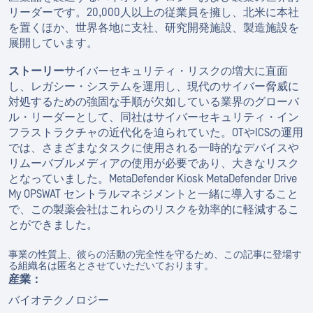
リーダーです。20,000人以上の従業員を擁し、北米に本社
を置くほか、世界各地に支社、研究開発施設、製造施設を
展開しています。
ストーリー
サイバーセキュリティ・リスクの増大に直面
し、レガシー・システムを運用し、現代のサイバー脅威に
対処するための強固な手順が欠如している業界のグローバ
ル・リーダーとして、同社はサイバーセキュリティ・イン
フラストラクチャの近代化を迫られていた。OTやICSの運用
では、さまざまなタスクに使用される一時的なデバイスや
リムーバブルメディアの使用が必要であり、大きなリスク
となっていました。MetaDefender Kiosk MetaDefender Drive
My OPSWAT セントラルマネジメントと一緒に導入すること
で、この製薬会社はこれらのリスクを効率的に軽減するこ
とができました。
事業の性質上、彼らの活動の完全性を守るため、この記事に登場す
る組織名は匿名とさせていただいております。
産業：
バイオテクノロジー