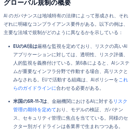
グローバル規制の概要
AI のガバナンスは地域特有の法律によって形成され、それ
ぞれに明確なコンプライアンス要件がある。以下の例は、
主要な法域で規制がどのように異なるかを示している：
EUのAI法は
厳格な監視を定めており、リスクの高いAI
アプリケーションに対しては、透明性、リスク評価、
人的監視を義務付けている。第6条によると、AIシステ
ムが重要なインフラ分野で作動する場合、高リスクと
みなされる。EUで活動する組織は、AIポリシーを
これ
らのガイドラインに
合わせる必要がある。
米国のSR-11-7は
、金融機関におけるAIに対する
リスク
管理の期待を定めて
おり、モデルの検証、ガバナン
ス、セキュリティ管理に焦点を当てている。同様のセ
クター別ガイドラインは各業界で生まれつつある。