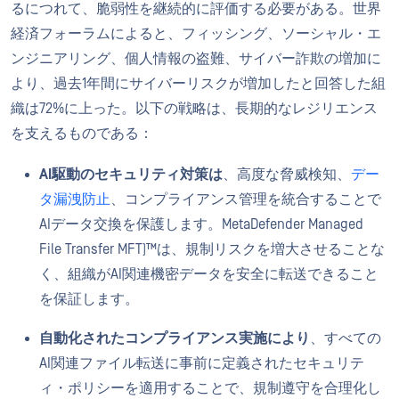
るにつれて、脆弱性を継続的に評価する必要がある。世界
経済フォーラムによると、フィッシング、ソーシャル・エ
ンジニアリング、個人情報の盗難、サイバー詐欺の増加に
より、過去1年間にサイバーリスクが増加したと回答した組
織は72%に上った。以下の戦略は、長期的なレジリエンス
を支えるものである：
AI駆動のセキュリティ対策は
、高度な脅威検知、
デー
タ漏洩防止
、コンプライアンス管理を統合することで
AIデータ交換を保護します。MetaDefender Managed
File Transfer MFT)™は、規制リスクを増大させることな
く、組織がAI関連機密データを安全に転送できること
を保証します。
自動化されたコンプライアンス実施により
、すべての
AI関連ファイル転送に事前に定義されたセキュリテ
ィ・ポリシーを適用することで、規制遵守を合理化し