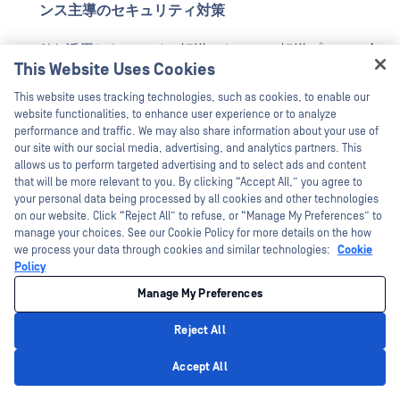
ンス主導のセキュリティ対策
AIを活用したファイル転送において
、
転送プロセス全
This Website Uses Cookies
体を通じて暗号化（AES-256、TLS 1.3）および完全性検
Hey there!
This website uses tracking technologies, such as cookies, to enable our
証が行われ
、
改ざんや悪意のあるペイロードの注入か
I'm Ozzy, your OPSWAT virtual assistant.
website functionalities, to enhance user experience or to analyze
ら保護される
、Secure管理されたデータワークフロー
How can I help you secure what's critical
performance and traffic. We may also share information about your use of
today?
our site with our social media, advertising, and analytics partners. This
MetaDefender Managed File Transfer MFT) は、
allows us to perform targeted advertising and to select ads and content
that will be more relevant to you. By clicking “Accept All,” you agree to
Multiscanning ヒューリスティックおよび機械学習エン
your personal data being processed by all cookies and other technologies
ジン、Deep CDR™ テクノロジー、
AI 搭載サンドボック
on our website. Click “Reject All” to refuse, or “Manage My Preferences” to
manage your choices. See our Cookie Policy for more details on the how
ス技術
Multiscanning 統合することで、AI 生成データ
we process your data through cookies and similar technologies:
Cookie
を進化するサイバー脅威から保護すると同時に、AI ガ
Policy
バナンス規制への準拠を確保します。
Manage My Preferences
Reject All
AI主導のデータワークフローの保護
Privacy Policy
Accept All
AIモデルは大量のデータに依存しており、複数のシステム