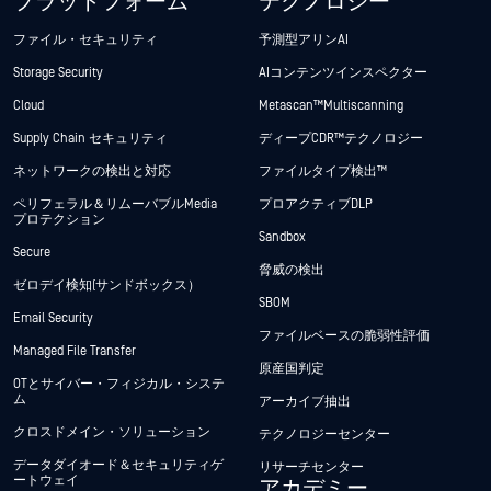
プラットフォーム
テクノロジー
ファイル・セキュリティ
予測型アリンAI
Storage Security
AIコンテンツインスペクター
Cloud
Metascan™ Multiscanning
Supply Chain セキュリティ
ディープCDR™テクノロジー
ネットワークの検出と対応
ファイルタイプ検出™
ペリフェラル＆リムーバブルMedia
プロアクティブDLP
プロテクション
Sandbox
Secure
脅威の検出
ゼロデイ検知(サンドボックス）
SBOM
Email Security
ファイルベースの脆弱性評価
Managed File Transfer
原産国判定
OTとサイバー・フィジカル・システ
ム
アーカイブ抽出
クロスドメイン・ソリューション
テクノロジーセンター
データダイオード＆セキュリティゲ
リサーチセンター
ートウェイ
アカデミー