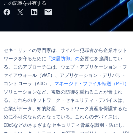
この記事を共有する
セキュリティの専門家は、サイバー犯罪者から企業ネット
ワークを守るために
「深層防御」の
必要性を強調してい
る。このアプローチには、ウェブ・アプリケーション・フ
ァイアウォール（WAF）、アプリケーション・デリバリ・
コントローラ（ADC）、
マネージド・ファイル転送（MFT）
ソリューションなど、複数の防御を重ねることが含まれ
る。これらのネットワーク・セキュリティ・デバイスは、
企業がデータ、知的財産、ネットワーク資産を保護するた
めに不可欠なものとなっている。これらのデバイスは、
DDoSなどのさまざまなセキュリティ脅威を識別・防止し、