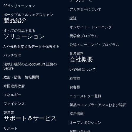
OEMソリューション
アカデミーについて
ポータブルマルウェアスキャン
認証
製品紹介
オンサイト・トレーニング
すべての商品を見る
ソリューション
奨学金プログラム
公認トレーニング・プログラム
AIや分析を支えるデータを保護する
参考資料
パッチ管理
会社概要
法執行機関のためのSecure 証拠の
Secure
OPSWATについて
政府・防衛・情報機関
経営陣
米国連邦政府
お客様
エネルギー
ニュースレター登録
ファイナンス
製品のコンプライアンスおよび認証
製造業
採用情報
サポート＆サービス
オープンポジション
サポート
お問い合わせ