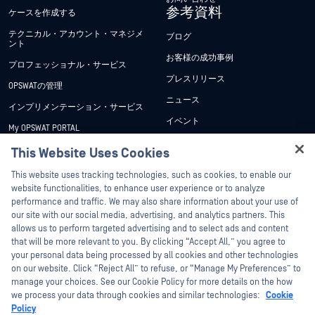
参考資料
ケースを作成する
テクニカル・アカウント・マネジメ
ブログ
ント
お客様の成功事例
プロフェッショナル・サービス
プレスリリース
OPSWATの管理
ニュース
インプリメンテーション・サービス
イベント
My OPSWAT PORTAL
ウェビナー
技術文書
This Website Uses Cookies
データシート
Hey there!
トレーニング
This website uses tracking technologies, such as cookies, to enable our
ホワイトペーパー
I'm Ozzy, your OPSWAT virtual assistant.
website functionalities, to enhance user experience or to analyze
脆弱性対策プログラム
How can I help you secure what's critical
performance and traffic. We may also share information about your use of
パートナー
無料ツール
today?
our site with our social media, advertising, and analytics partners. This
allows us to perform targeted advertising and to select ads and content
認証
that will be more relevant to you. By clicking “Accept All,” you agree to
テクノロジー・パートナー
your personal data being processed by all cookies and other technologies
on our website. Click “Reject All” to refuse, or “Manage My Preferences” to
OPSWAT チャネル パートナー
manage your choices. See our Cookie Policy for more details on the how
we process your data through cookies and similar technologies:
Cookie
©2026OPSWAT . All rights reserved.OPSWAT、MetaDefender、Metascan、
Policy