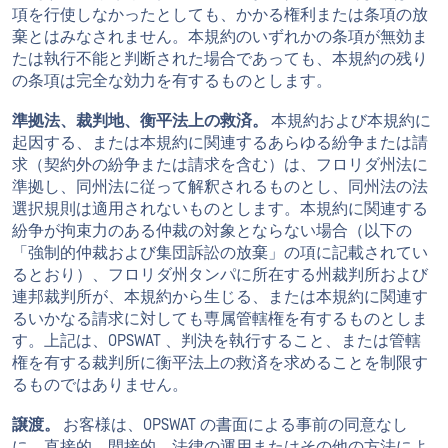
項を行使しなかったとしても、かかる権利または条項の放
棄とはみなされません。本規約のいずれかの条項が無効ま
たは執行不能と判断された場合であっても、本規約の残り
の条項は完全な効力を有するものとします。
準拠法、裁判地、衡平法上の救済。
本規約および本規約に
起因する、または本規約に関連するあらゆる紛争または請
求（契約外の紛争または請求を含む）は、フロリダ州法に
準拠し、同州法に従って解釈されるものとし、同州法の法
選択規則は適用されないものとします。本規約に関連する
紛争が拘束力のある仲裁の対象とならない場合（以下の
「強制的仲裁および集団訴訟の放棄」の項に記載されてい
るとおり）、フロリダ州タンパに所在する州裁判所および
連邦裁判所が、本規約から生じる、または本規約に関連す
るいかなる請求に対しても専属管轄権を有するものとしま
す。上記は、OPSWAT 、判決を執行すること、または管轄
権を有する裁判所に衡平法上の救済を求めることを制限す
るものではありません。
譲渡。
お客様は、OPSWAT の書面による事前の同意なし
に、直接的、間接的、法律の運用またはその他の方法によ