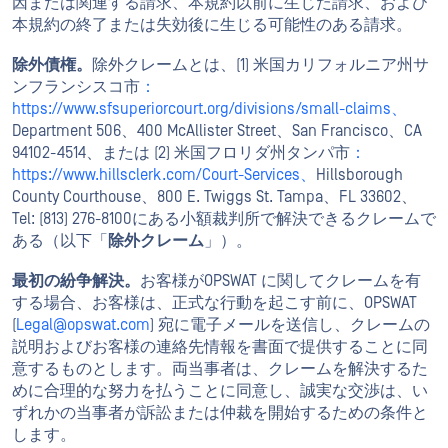
因または関連する請求、本規約以前に生じた請求、および
本規約の終了または失効後に生じる可能性のある請求。
除外債権。
除外クレームとは、(1) 米国カリフォルニア州サ
ンフランシスコ市
：
https://www.sfsuperiorcourt.org/divisions/small-claims、
Department 506、400 McAllister Street、San Francisco、CA
94102-4514、または (2) 米国フロリダ州タンパ市
：
https://www.hillsclerk.com/Court-Services、
Hillsborough
County Courthouse、800 E. Twiggs St. Tampa、FL 33602、
Tel: (813) 276-8100にある小額裁判所で解決できるクレームで
ある（以下「
除外クレーム
」）。
最初の紛争解決。
お客様がOPSWAT に関してクレームを有
する場合、お客様は、正式な行動を起こす前に、OPSWAT
(
Legal@opswat.com
) 宛に電子メールを送信し、クレームの
説明およびお客様の連絡先情報を書面で提供することに同
意するものとします。両当事者は、クレームを解決するた
めに合理的な努力を払うことに同意し、誠実な交渉は、い
ずれかの当事者が訴訟または仲裁を開始するための条件と
します。