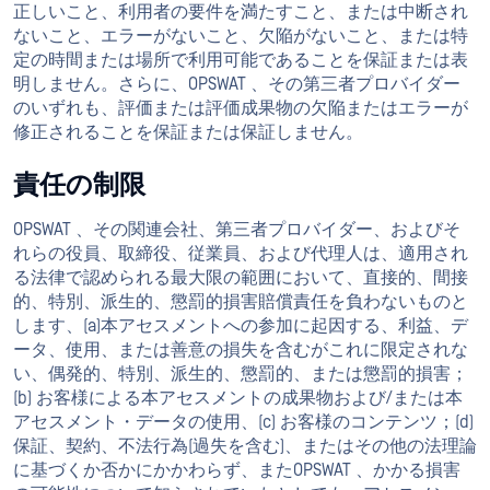
正しいこと、利用者の要件を満たすこと、または中断され
ないこと、エラーがないこと、欠陥がないこと、または特
定の時間または場所で利用可能であることを保証または表
明しません。さらに、OPSWAT 、その第三者プロバイダー
のいずれも、評価または評価成果物の欠陥またはエラーが
修正されることを保証または保証しません。
責任の制限
OPSWAT 、その関連会社、第三者プロバイダー、およびそ
れらの役員、取締役、従業員、および代理人は、適用され
る法律で認められる最大限の範囲において、直接的、間接
的、特別、派生的、懲罰的損害賠償責任を負わないものと
します、(a)本アセスメントへの参加に起因する、利益、デ
ータ、使用、または善意の損失を含むがこれに限定されな
い、偶発的、特別、派生的、懲罰的、または懲罰的損害；
(b) お客様による本アセスメントの成果物および/または本
アセスメント・データの使用、(c) お客様のコンテンツ；(d)
保証、契約、不法行為(過失を含む)、またはその他の法理論
に基づくか否かにかかわらず、またOPSWAT 、かかる損害