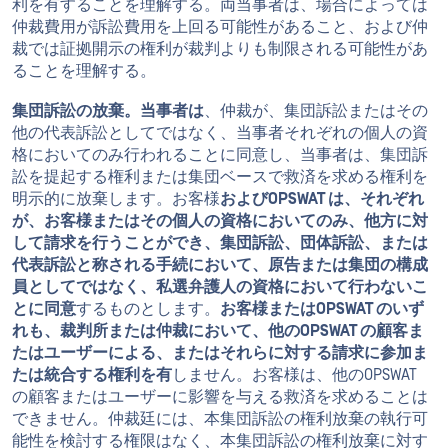
利を有することを理解する。両当事者は、場合によっては
仲裁費用が訴訟費用を上回る可能性があること、および仲
裁では証拠開示の権利が裁判よりも制限される可能性があ
ることを理解する。
集団訴訟の放棄。当事者は
、仲裁が、集団訴訟またはその
他の代表訴訟としてではなく、当事者それぞれの個人の資
格においてのみ行われることに同意し、当事者は、集団訴
訟を提起する権利または集団ベースで救済を求める権利を
明示的に放棄します。お客様
およびOPSWAT は、それぞれ
が、お客様またはその個人の資格においてのみ、他方に対
して請求を行うことができ、集団訴訟、団体訴訟、または
代表訴訟と称される手続において、原告または集団の構成
員としてではなく、私選弁護人の資格において行わないこ
とに同意
するものとします。
お客様またはOPSWAT のいず
れも、裁判所または仲裁において、他のOPSWAT の顧客ま
たはユーザーによる、またはそれらに対する請求に参加ま
たは統合する権利を有
しません。お客様は、他のOPSWAT
の顧客またはユーザーに影響を与える救済を求めることは
できません。仲裁廷には、本集団訴訟の権利放棄の執行可
能性を検討する権限はなく、本集団訴訟の権利放棄に対す