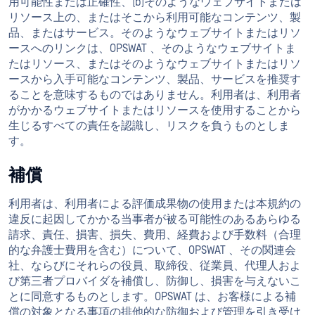
用可能性または正確性、(b)そのようなウェブサイトまたは
リソース上の、またはそこから利用可能なコンテンツ、製
品、またはサービス。そのようなウェブサイトまたはリソ
ースへのリンクは、OPSWAT 、そのようなウェブサイトま
たはリソース、またはそのようなウェブサイトまたはリソ
ースから入手可能なコンテンツ、製品、サービスを推奨す
ることを意味するものではありません。利用者は、利用者
がかかるウェブサイトまたはリソースを使用することから
生じるすべての責任を認識し、リスクを負うものとしま
す。
補償
利用者は、利用者による評価成果物の使用または本規約の
違反に起因してかかる当事者が被る可能性のあるあらゆる
請求、責任、損害、損失、費用、経費および手数料（合理
的な弁護士費用を含む）について、OPSWAT 、その関連会
社、ならびにそれらの役員、取締役、従業員、代理人およ
び第三者プロバイダを補償し、防御し、損害を与えないこ
とに同意するものとします。OPSWAT は、お客様による補
償の対象となる事項の排他的な防御および管理を引き受け