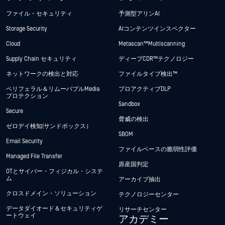
ファイル・セキュリティ
予測型アリンAI
Storage Security
AIコンテンツインスペクター
Cloud
Metascan™ Multiscanning
Supply Chain セキュリティ
ディープCDR™テクノロジー
ネットワークの検出と対応
ファイルタイプ検出™
ペリフェラル＆リムーバブルMedia
プロアクティブDLP
プロテクション
Sandbox
Secure
脅威の検出
ゼロデイ検知(サンドボックス）
SBOM
Email Security
ファイルベースの脆弱性評価
Managed File Transfer
原産国判定
OTとサイバー・フィジカル・システ
ム
アーカイブ抽出
クロスドメイン・ソリューション
テクノロジーセンター
データダイオード＆セキュリティゲ
リサーチセンター
ートウェイ
アカデミー