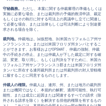
守秘義務。
ただし、本案に関する仲裁審理の準備もしくは
実施に必要な場合、または裁判所の予備的救済申請、裁定
もしくはその執行に対する司法上の異議申し立てに関連し
て必要な場合、または法律もしくは司法判断により別途要
求される場合を除く。
裁判地。
仲裁地は
、
(a)仮想地、(b)米国カリフォルニア州サ
ンフランシスコ、または(c)米国フロリダ州タンパとするこ
とができます。お客様およびOPSWAT 、仲裁の強制、仲裁
中の手続きの停止、または仲裁人が下した裁定に対する確
認、変更、取り消し、もしくは判決を下すために、米国カ
リフォルニア州サンフランシスコ郡または米国フロリダ州
タンパに所在する連邦裁判所または州裁判所の対人管轄権
に服することに同意するものとします。
仲裁人の権限。
仲裁人は、連邦、州、または地方の裁判所
または機関ではなく、本規約の解釈、適用可能性、執行可
能性、または成立に起因または関連するすべての請求（除
外される請求を除く）を解決する排他的権限を有するもの
とし、これには、本規約の全部または一部が無効または無