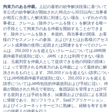
拘束力のある仲裁。
上記の最初の紛争解決段落に基づいて
非公式の紛争解決が開始された時点から30日以内に当事者
が相互に合意した解決策に到達しない場合、いずれかの当
事者は、クレーム（除外クレームを除く）を解決する唯一
の手段として拘束力のある仲裁を開始することができま
す。除外クレームを除き、本規約、両当事者の関係、お客
様のアセスメントへの参加、および/またはお客様のアセス
メント成果物の使用に起因または関連するすべてのクレー
ムは、250,000ドルを超えないクレームについてはJAMS簡
易仲裁手続規則に従い、JAMS（または利用できない場合
は、元裁判官を仲裁人として提供できる他の同様の団体）
によって管理される拘束力のある仲裁によって最終的に解
決されるものとします、250,000ドルを超えない請求につい
てはJAMS簡易仲裁手続規則に従い、250,000ドルを超える
請求についてはJAMS包括的仲裁規則および手続に従い、仲
裁が開始された時点で有効な、集団訴訟を管理または許可
する規則または手続を除き、(a)書面および会話による英語
に堪能であり、(b)ソフトウェア、SaaSアプリケーション、
およびインターネットサービスに熟練し、経験を有する単
一の仲裁人が仲裁を行う。