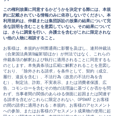
この権利放棄に同意するかどうかを決定する際には、本規
約に記載されている情報のみに依存しないでください。本
利用規約は、仲裁または集団訴訟の放棄の結果について完
全な説明を含むことを意図していない。その結果について
は、さらに調査を行い、弁護士を含むがこれに限定されな
い他の人物に相談すること。
お客様は、本規約が州際通商に影響を及ぼし、連邦仲裁法
（合衆国法典第9編第1節ほか）が州法ではなく、これらの
仲裁条項の解釈および執行に適用されることに同意するも
のとします。本免責条項は広範に解釈されることを意図し
ており、「除外される請求」を条件として、契約（成立、
履行、違反を含む）、不法行為（故意の不法行為を含
む）、制定法、詐欺、不実表示、または消費者保護、広
告、コモンローを含むその他の法理論に基づくか否かを問
わず、当事者間の関係のあらゆる側面に起因または関連す
る請求を含むがこれらに限定されない、OPSWAT とお客様
の間の請求に適用される；本規約、お客様のアセスメント
への参加、またはお客様のアセスメント成果物の使用に起