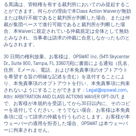
る異議は、管轄権を有する裁判所においてのみ提起するこ
とができます。何らかの理由で本Class Action Waiverが無効
または執行不能であると裁判所が判断した場合、または仲
裁が集団ベースで進行可能であると裁判所が判断した場
合、本Waiverに規定されている仲裁規定は全体として無効
とみなされ、当事者は請求の仲裁に合意しなかったものと
みなされます。
30 日間の権利放棄。お客様は、OPSWAT Inc. (5411 Skycenter
Dr., Suite 900, Tampa, FL 33607)宛に書面による通知（氏名、
住所、Eメール、電話、および本免責事項のオプトアウト
を希望する旨の明確な記述を含む）を送付することによ
り、本免責事項のオプトアウトを行い、本免責事項に拘束
されないようにすることができます：
Legal@opswat.com
,
Attn: ARBITRATION AND CLASS ACTIONS WAIVER OPT-OUT, ま
で、お客様が本規約を受諾してから30日以内に、そのコピ
ーを送付してください。そうでない場合、お客様は本免責
条項に従って請求の仲裁を行うものとします。お客様が本
ウェーバーの適用を拒否した場合、OPSWAT は本ウェーバ
ーに拘束されません。