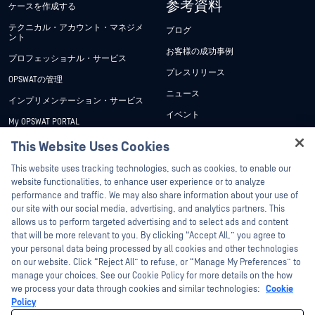
参考資料
ケースを作成する
テクニカル・アカウント・マネジメ
ブログ
ント
お客様の成功事例
プロフェッショナル・サービス
プレスリリース
OPSWATの管理
ニュース
インプリメンテーション・サービス
イベント
My OPSWAT PORTAL
ウェビナー
技術文書
This Website Uses Cookies
データシート
Hey there!
トレーニング
This website uses tracking technologies, such as cookies, to enable our
ホワイトペーパー
I'm Ozzy, your OPSWAT virtual assistant.
website functionalities, to enhance user experience or to analyze
脆弱性対策プログラム
How can I help you secure what's critical
performance and traffic. We may also share information about your use of
パートナー
無料ツール
today?
our site with our social media, advertising, and analytics partners. This
allows us to perform targeted advertising and to select ads and content
認証
that will be more relevant to you. By clicking “Accept All,” you agree to
テクノロジー・パートナー
your personal data being processed by all cookies and other technologies
on our website. Click “Reject All” to refuse, or “Manage My Preferences” to
OPSWAT チャネル パートナー
manage your choices. See our Cookie Policy for more details on the how
we process your data through cookies and similar technologies:
Cookie
©2026OPSWAT . All rights reserved.OPSWAT、MetaDefender、Metascan、
Policy
MetaAccess、OPSWAT 、Trust no File. Trust No Device.、OPSWAT 、Protecting the