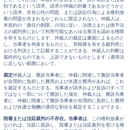
効であるという請求、請求が仲裁の対象であるかどうかと
いう請求、非良心性の問題、または訴訟行為による権利放
棄の問題が含まれるがこれらに限定されない。仲裁人は、
本規約の「責任の制限」の項に従い、法律上または衡平法
上の裁判所において利用可能なあらゆる救済を認める権限
を有するものとします。仲裁人の裁定は書面によるものと
し、当事者を拘束するものとし、管轄権を有する裁判所に
おける判決として記載することができる。仲裁人の判断は
最終的なものであり、上訴できないものとします（適用法
に反しない範囲において。
裁定
仲裁人は、勝訴当事者に、仲裁に関連して勝訴当事者
が合理的に負担した費用および弁護士費用があれば、これ
を裁定するものとする。当事者が請求および反訴のすべて
ではなく一部について勝訴した場合、仲裁人は、勝訴当事
者に、仲裁に関連して勝訴当事者が合理的に負担した費用
および弁護士報酬の適切な割合を裁定することができる。
陪審または法廷裁判の不存在。当事者は
、この権利放棄が
なければ、法廷に提訴し、陪審または法廷裁判を受ける権