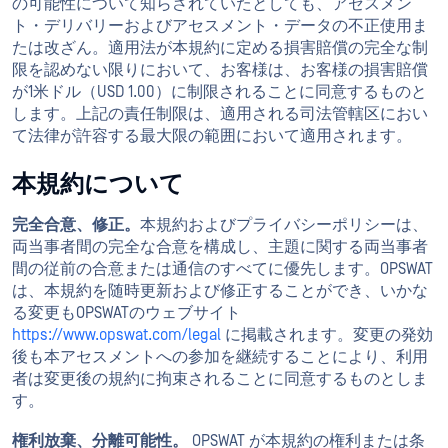
の可能性について知らされていたとしても、アセスメン
ト・デリバリーおよびアセスメント・データの不正使用ま
たは改ざん。適用法が本規約に定める損害賠償の完全な制
限を認めない限りにおいて、お客様は、お客様の損害賠償
が1米ドル（USD 1.00）に制限されることに同意するものと
します。上記の責任制限は、適用される司法管轄区におい
て法律が許容する最大限の範囲において適用されます。
本規約について
完全合意、修正。
本規約およびプライバシーポリシーは、
両当事者間の完全な合意を構成し、主題に関する両当事者
間の従前の合意または通信のすべてに優先します。OPSWAT
は、本規約を随時更新および修正することができ、いかな
る変更もOPSWATのウェブサイト
https://www.opswat.com/legal
に掲載されます。変更の発効
後も本アセスメントへの参加を継続することにより、利用
者は変更後の規約に拘束されることに同意するものとしま
す。
権利放棄、分離可能性。
OPSWAT が本規約の権利または条