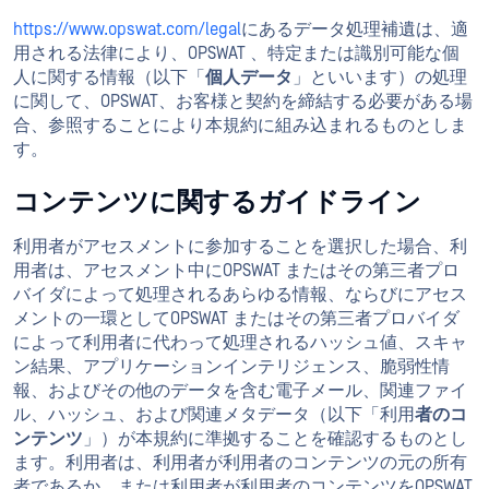
https://www.opswat.com/legal
にあるデータ処理補遺は、適
用される法律により、OPSWAT 、特定または識別可能な個
人に関する情報（以下「
個人データ
」といいます）の処理
に関して、OPSWAT、お客様と契約を締結する必要がある場
合、参照することにより本規約に組み込まれるものとしま
す。
コンテンツに関するガイドライン
利用者がアセスメントに参加することを選択した場合、利
用者は、アセスメント中にOPSWAT またはその第三者プロ
バイダによって処理されるあらゆる情報、ならびにアセス
メントの一環としてOPSWAT またはその第三者プロバイダ
によって利用者に代わって処理されるハッシュ値、スキャ
ン結果、アプリケーションインテリジェンス、脆弱性情
報、およびその他のデータを含む電子メール、関連ファイ
ル、ハッシュ、および関連メタデータ（以下「利用
者のコ
ンテンツ
」）が本規約に準拠することを確認するものとし
ます。利用者は、利用者が利用者のコンテンツの元の所有
者であるか、または利用者が利用者のコンテンツをOPSWAT