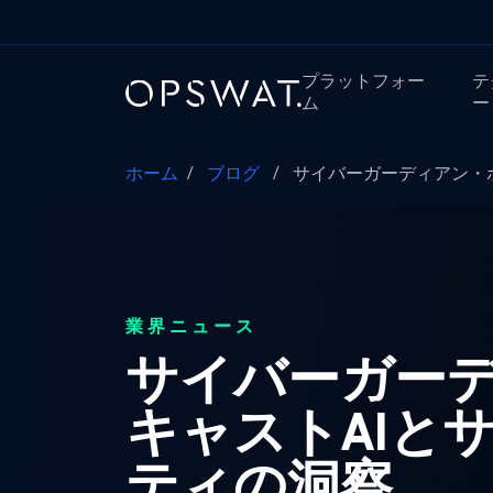
プラットフォー
テ
ム
ー
ホーム
/
ブログ
/
サイバーガーディアン・ポ
業界ニュース
サイバーガー
キャストAIと
ティの洞察