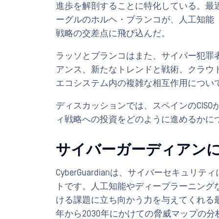
進歩を解剖することに特化している。最近の
ーグルのホルヘ・ブランコが、人工知能（
戦略の交差点に飛び込んだ。
ラッソとブランコはまた、サイバー犯罪
アンス、新たなトレンドと戦術、クラウドコンピ
エコシステム内の複雑な相互作用につい
ディスカッションでは、スペインのCIS
ィ戦略への投資をどのように進めるかに
サイバーガーディアン
CyberGuardianは、サイバーセキ
トです。人工知能やディープラーニング
ける課題に立ち向かう力を与えてくれる最
年から2030年にかけての脅威マップの