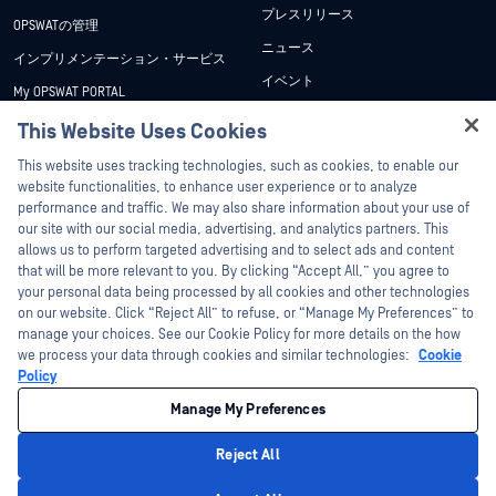
プレスリリース
OPSWATの管理
ニュース
インプリメンテーション・サービス
イベント
My OPSWAT PORTAL
ウェビナー
技術文書
This Website Uses Cookies
データシート
Hey there!
トレーニング
This website uses tracking technologies, such as cookies, to enable our
ホワイトペーパー
I'm Ozzy, your OPSWAT virtual assistant.
website functionalities, to enhance user experience or to analyze
脆弱性対策プログラム
How can I help you secure what's critical
performance and traffic. We may also share information about your use of
Partners
無料ツール
today?
our site with our social media, advertising, and analytics partners. This
allows us to perform targeted advertising and to select ads and content
認証
that will be more relevant to you. By clicking “Accept All,” you agree to
テクノロジー・パートナー
your personal data being processed by all cookies and other technologies
on our website. Click “Reject All” to refuse, or “Manage My Preferences” to
OPSWAT チャネル パートナー
manage your choices. See our Cookie Policy for more details on the how
we process your data through cookies and similar technologies:
Cookie
©2026OPSWAT . All rights reserved.OPSWAT、MetaDefender、Metascan、
Policy
MetaAccess、OPSWAT 、Trust no File. Trust No Device.、OPSWAT 、Protecting the
World's Critical Infrastructure、Deep CDR™ Technology、InQuest、InQuestロゴ、
Manage My Preferences
DFI、RetroHunt、Deep File Inspection、およびJoin the Huntは、OPSWAT の商標
です。第三者の商標は、それぞれの所有者の財産です。
法的事項
プライバシーポリシー
クッキー設定
カリフォルニアの
Reject All
プライバシー
Privacy Policy