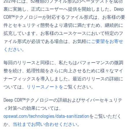
2021年には、52種類のファイル形式のベータテストを成功
裏に実施し、正式にユーザーへ提供を開始しました。Deep
CDR™テクノロジーが対応するファイル形式は、お客様の要
件とセキュリティ態勢をより適切に満たすため、継続的に
拡充しています。お客様のユースケースにおいて特定のフ
ァイル形式が必須である場合は、お気軽
にご要望をお寄せ
ください
。
毎回のリリースと同様に、私たちはパフォーマンスの微調
整を続け、処理性能をさらに向上させるために様々なマイ
ナーフィックスを導入しました。最近のリリースの詳細に
ついては、
リリースノートを
ご覧ください。
Deep CDR™テクノロジーの詳細およびサイバーセキュリテ
ィ対策への効果については、
opswat.com/technologies/data-sanitization
をご覧いただく
か、
当社までお問い合わせください
。