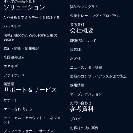
すべての商品を見る
ソリューション
奨学金プログラム
公認トレーニング・プログラム
AIや分析を支えるデータを保護する
参考資料
パッチ管理
会社概要
法執行機関のためのSecure 証拠の
Secure
OPSWATについて
政府・防衛・情報機関
経営陣
米国連邦政府
お客様
エネルギー
ニュースレター登録
ファイナンス
製品のコンプライアンスおよび認証
製造業
採用情報
サポート＆サービス
オープンポジション
サポート
お問い合わせ
参考資料
ケースを作成する
テクニカル・アカウント・マネジメ
ブログ
ント
お客様の成功事例
プロフェッショナル・サービス