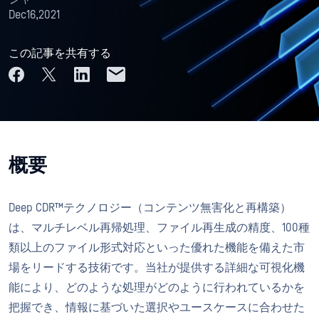
Dec16,2021
この記事を共有する
概要
Deep CDR™テクノロジー（コンテンツ無害化と再構築）
は、マルチレベル再帰処理、ファイル再生成の精度、100種
類以上のファイル形式対応といった優れた機能を備えた市
場をリードする技術です。当社が提供する詳細な可視化機
能により、どのような処理がどのように行われているかを
把握でき、情報に基づいた選択やユースケースに合わせた