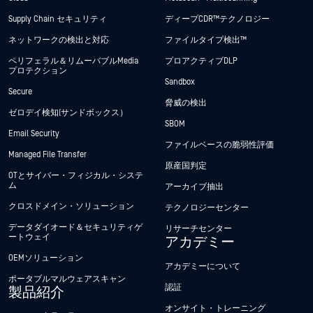
Supply Chain セキュリティ
ディープCDR™テクノロジー
ネットワークの検出と対応
ファイルタイプ検出™
ペリフェラル＆リムーバブルMedia
プロアクティブDLP
プロテクション
Sandbox
Secure
脅威の検出
ゼロデイ検知(サンドボックス）
SBOM
Email Security
ファイルベースの脆弱性評価
Managed File Transfer
原産国判定
OTとサイバー・フィジカル・システ
ム
アーカイブ抽出
クロスドメイン・ソリューション
テクノロジーセンター
データダイオード＆セキュリティゲ
リサーチセンター
ートウェイ
アカデミー
OEMソリューション
アカデミーについて
ポータブルマルウェアスキャン
認証
製品紹介
オンサイト・トレーニング