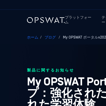
プラットフォー
テ
ム
ー
ホーム
/
ブログ
/
My OPSWAT ポータルv20
製品に関するお知らせ
My OPSWAT Po
プ：強化され
れた学習体験