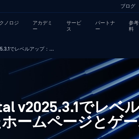
ブログ
クノロジ
アカデミ
サービ
パートナ
参考
ー
ス
ー
料
25.3.1でレベルアップ：...
rtal v2025.3.1でレ
たホームページとゲー