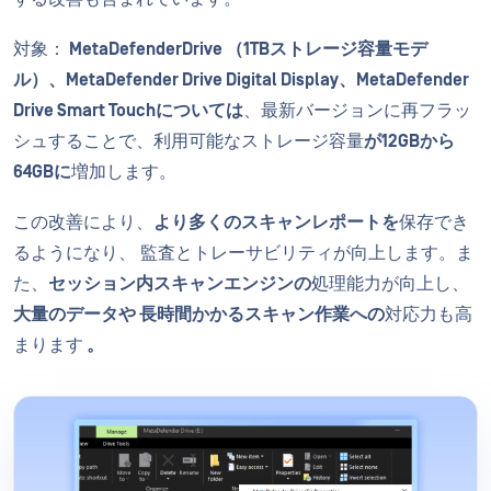
対象：
MetaDefender
Drive （1TBストレージ容量モデ
ル）、MetaDefender Drive Digital Display、MetaDefender
Drive Smart Touchについては
、最新バージョンに再フラッ
シュすることで、利用可能なストレージ容量
が12GBから
64GBに
増加します。
この改善により、
より多くのスキャンレポートを
保存でき
るようになり、 監査とトレーサビリティが向上します。ま
た、
セッション内スキャンエンジンの
処理能力が向上し、
大量のデータや
長時間かかるスキャン作業への
対応力も高
まります
。