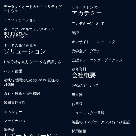
データダイオード＆セキュリティゲ
リサーチセンター
ートウェイ
アカデミー
OEMソリューション
アカデミーについて
ポータブルマルウェアスキャン
認証
製品紹介
オンサイト・トレーニング
すべての商品を見る
ソリューション
奨学金プログラム
公認トレーニング・プログラム
AIや分析を支えるデータを保護する
参考資料
パッチ管理
会社概要
法執行機関のためのSecure 証拠の
Secure
OPSWATについて
政府・防衛・情報機関
経営陣
米国連邦政府
お客様
エネルギー
ニュースレター登録
ファイナンス
製品のコンプライアンスおよび認証
製造業
採用情報