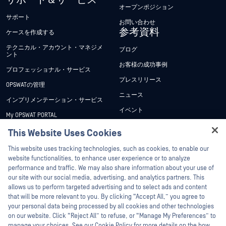
サポート＆サービス
オープンポジション
サポート
お問い合わせ
参考資料
ケースを作成する
テクニカル・アカウント・マネジメ
ブログ
ント
お客様の成功事例
プロフェッショナル・サービス
プレスリリース
OPSWATの管理
ニュース
インプリメンテーション・サービス
イベント
My OPSWAT PORTAL
ウェビナー
技術文書
This Website Uses Cookies
データシート
Hey there!
トレーニング
This website uses tracking technologies, such as cookies, to enable our
ホワイトペーパー
I'm Ozzy, your OPSWAT virtual assistant.
website functionalities, to enhance user experience or to analyze
脆弱性対策プログラム
How can I help you secure what's critical
performance and traffic. We may also share information about your use of
パートナー
無料ツール
today?
our site with our social media, advertising, and analytics partners. This
allows us to perform targeted advertising and to select ads and content
認証
that will be more relevant to you. By clicking “Accept All,” you agree to
テクノロジー・パートナー
your personal data being processed by all cookies and other technologies
on our website. Click “Reject All” to refuse, or “Manage My Preferences” to
OPSWAT チャネル パートナー
manage your choices. See our Cookie Policy for more details on the how