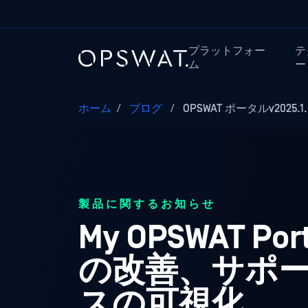
プラットフォー
テ
ム
ー
ホーム
/
ブログ
/
OPSWAT ポータルv2025
製品に関するお知らせ
My OPSWAT Po
の改善、サポ
スの可視化