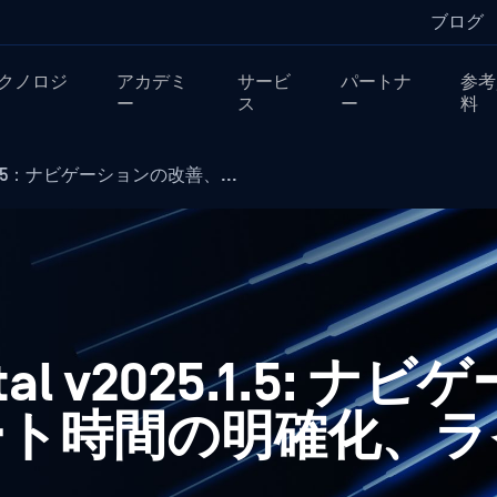
ブログ
クノロジ
アカデミ
サービ
パートナ
参考
ー
ス
ー
料
.1.5：ナビゲーションの改善、...
rtal v2025.1.5: 
ート時間の明確化、ラ