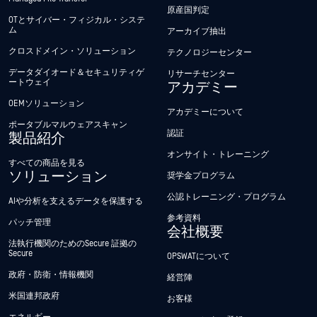
原産国判定
OTとサイバー・フィジカル・システ
ム
アーカイブ抽出
クロスドメイン・ソリューション
テクノロジーセンター
データダイオード＆セキュリティゲ
リサーチセンター
ートウェイ
アカデミー
OEMソリューション
アカデミーについて
ポータブルマルウェアスキャン
認証
製品紹介
オンサイト・トレーニング
すべての商品を見る
ソリューション
奨学金プログラム
公認トレーニング・プログラム
AIや分析を支えるデータを保護する
参考資料
パッチ管理
会社概要
法執行機関のためのSecure 証拠の
Secure
OPSWATについて
政府・防衛・情報機関
経営陣
米国連邦政府
お客様