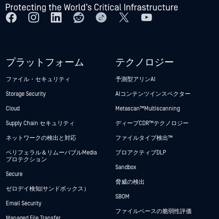
プラットフォーム
テクノロジー
ファイル・セキュリティ
予測型アリンAI
Storage Security
AIコンテンツインスペクター
Cloud
Metascan™ Multiscanning
Supply Chain セキュリティ
ディープCDR™テクノロジー
ネットワークの検出と対応
ファイルタイプ検出™
ペリフェラル＆リムーバブルMedia
プロアクティブDLP
プロテクション
Sandbox
Secure
脅威の検出
ゼロデイ検知(サンドボックス）
SBOM
Email Security
ファイルベースの脆弱性評価
Managed File Transfer