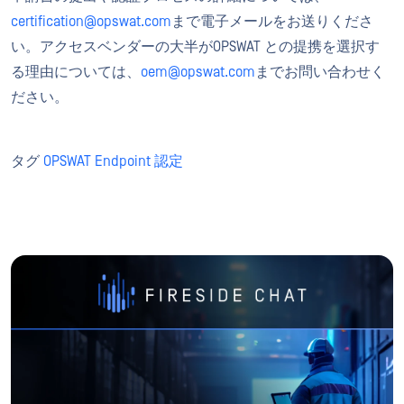
certification@opswat.com
まで電子メールをお送りくださ
い。アクセスベンダーの大半がOPSWAT との提携を選択す
る理由については、
oem@opswat.com
までお問い合わせく
ださい。
タグ
OPSWAT Endpoint 認定