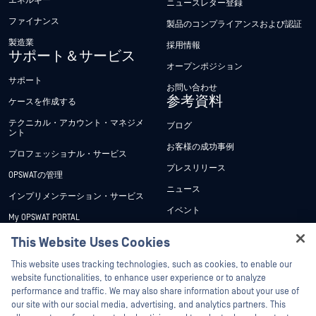
エネルギー
ニュースレター登録
ファイナンス
製品のコンプライアンスおよび認証
製造業
採用情報
サポート＆サービス
オープンポジション
サポート
お問い合わせ
参考資料
ケースを作成する
テクニカル・アカウント・マネジメ
ブログ
ント
お客様の成功事例
プロフェッショナル・サービス
プレスリリース
OPSWATの管理
ニュース
インプリメンテーション・サービス
イベント
My OPSWAT PORTAL
ウェビナー
技術文書
This Website Uses Cookies
データシート
Hey there!
トレーニング
This website uses tracking technologies, such as cookies, to enable our
ホワイトペーパー
I'm Ozzy, your OPSWAT virtual assistant.
website functionalities, to enhance user experience or to analyze
脆弱性対策プログラム
How can I help you secure what's critical
performance and traffic. We may also share information about your use of
パートナー
無料ツール
today?
our site with our social media, advertising, and analytics partners. This