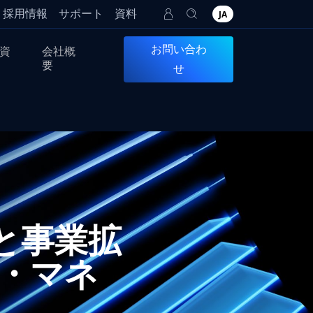
採用情報
サポート
資料
JA
お問い合わ
資
会社概
要
せ
長と事業拡
・マネ