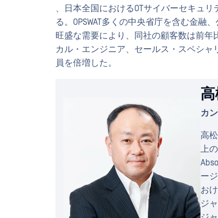
、日本全国におけるOTサイバーセキュリ
る。OPSWAT多くの中央省庁を含む金
旺盛な需要により、同社の顧客数は前年比1
カル・エンジニア、セールス・スペシャ
員を倍増した。
高
カン
高松
上の
Abs
ージ
おけ
ジャ
ジャ