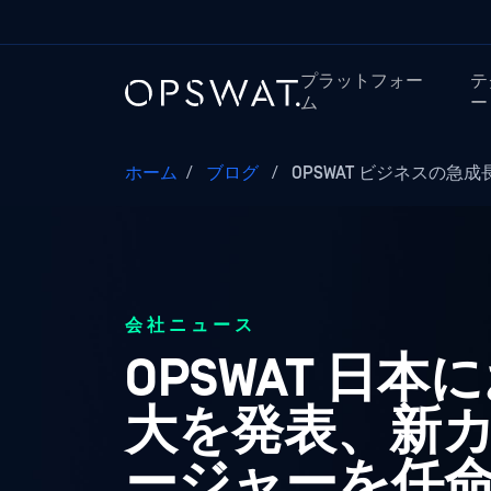
プラットフォー
テ
ム
ー
ホーム
/
ブログ
/
OPSWAT ビジネスの急成長
会社ニュース
OPSWAT 日
大を発表、新
ージャーを任