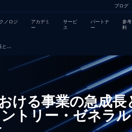
ブログ
クノロジ
アカデミ
サービ
パートナ
参考
ー
ス
ー
料
と...
本における事業の急成
カントリー・ゼネラル
命