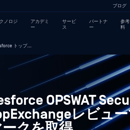
ブログ
クノロジ
アカデミ
サービ
パートナ
参考
ー
ス
ー
料
esforce トップ...
lesforce OPSWAT Secur
 、AppExchangeレビ
マークを取得