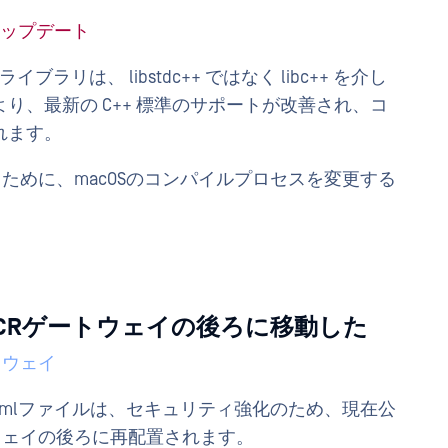
ップデート
ブラリは、 libstdc++ ではなく libc++ を介し
り、最新の C++ 標準のサポートが改善され、コ
れます。
るために、macOSのコンパイルプロセスを変更する
s.xmlをVCRゲートウェイの後ろに移動した
トウェイ
eLinks.xmlファイルは、セキュリティ強化のため、現在公
ウェイの後ろに再配置されます。