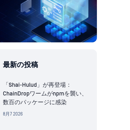
最新の投稿
「Shai-Hulud」が再登場：
ChainDropワームがnpmを襲い、
数百のパッケージに感染
8月7 2026