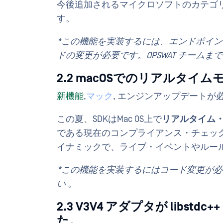
今後追加されるマイクロソフトのカテゴ
す。
*この機能を実装するには、エンドポイ
ドの変更が必要です。OPSWAT チーム
2.2 macOSでのリアルタイ
新機能
,
マック
, エンジンアップデートが必
この夏、SDKはMac OS上で
リアルタイム
である現在のコンプライアンス・チェッ
イナミックで、ライブ・イベントやルー
*この機能を実装するにはコード変更が必要
い
。
2.3 V3V4 アダプタが libst
た。