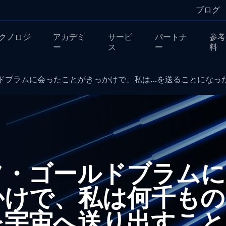
ブログ
クノロジ
アカデミ
サービ
パートナ
参考
ー
ス
ー
料
ドブラムに会ったことがきっかけで、私は…を送ることになっ
フ・ゴールドブラムに
かけで、私は何千もの
を宇宙へ送り出すこと