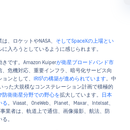
は、ロケットやNASA、
そしてSpaceXの上場とい
ルに入ろうとしているように感じられます。
。Amazon Kuiper
が衛星ブロードバンド市
信、危機対応、重要インフラ、暗号化サービス向
ションとして、
IRIS²の構築が進められています
。中
いった大規模なコンステレーション計画で積極的
び防衛衛星分野での野心を
拡大しています。
日本
いる
。Viasat、OneWeb、Planet、Maxar、Intelsat、
ct JSATなどの事業者は、軌道上で通信、画像撮影、航法、防
いる。