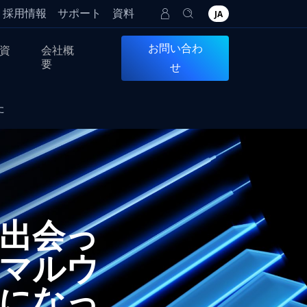
採用情報
サポート
資料
JA
お問い合わ
資
会社概
要
せ
た
出会っ
マルウ
になっ