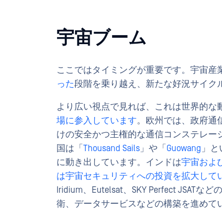
宇宙ブーム
ここではタイミングが重要です。宇宙産業
った
段階を乗り越え、新たな好況サイク
より広い視点で見れば、これは世界的な動きです
場に参入しています
。欧州では、政府通
けの安全かつ主権的な通信コンステレー
国は「
Thousand Sails
」や「
Guowang
」と
に動き出しています。インドは
宇宙およ
は宇宙セキュリティへの投資を拡大して
Iridium、Eutelsat、SKY Perfe
衛、データサービスなどの構築を進めて