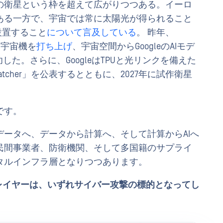
の衛星という枠を超えて広がりつつある。イーロ
ある一方で、宇宙では常に太陽光が得られること
設置すること
について言及している
。 昨年、
した宇宙機を
打ち上げ
、宇宙空間からGoogleのAIモデ
した。さらに、GoogleはTPUと光リンクを備えた
Suncatcher」を公表するとともに、2027年に試作衛星
です。
ータへ、データから計算へ、そして計算からAIへ
民間事業者、防衛機関、そして多国籍のサプライ
タルインフラ層となりつつあります。
レイヤーは、いずれサイバー攻撃の標的となってし