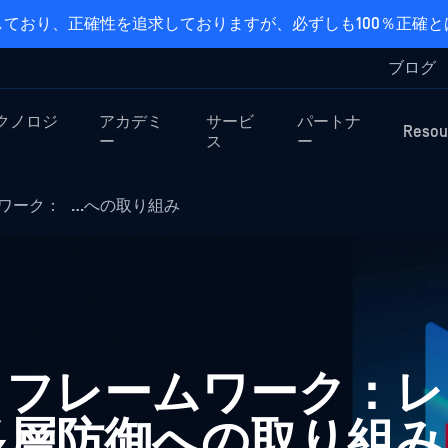
ており、正確性を追求しておりますが、必ずしも100％正確
ブログ
クノロジ
アカデミ
サービ
パートナ
Resou
ー
ス
ー
レームワーク： …への取り組み
cure フレームワーク：レ
多層防御への取り組み