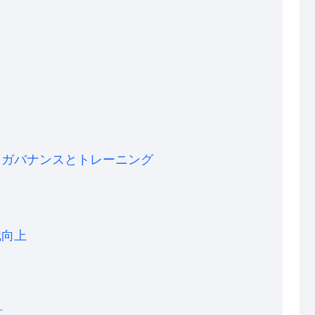
・ガバナンスとトレーニング
識向上
針