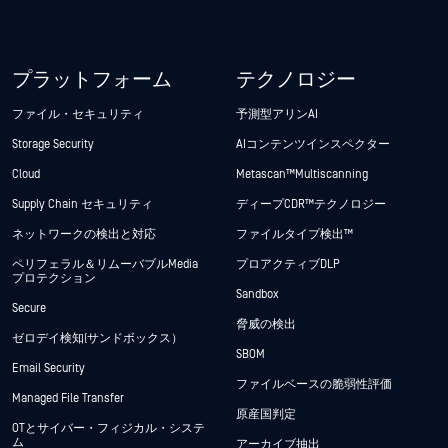
プラットフォーム
テクノロジー
ファイル・セキュリティ
予測型アリンAI
Storage Security
AIコンテンツインスペクター
Cloud
Metascan™ Multiscanning
Supply Chain セキュリティ
ディープCDR™テクノロジー
ネットワークの検出と対応
ファイルタイプ検出™
ペリフェラル＆リムーバブルMedia
プロアクティブDLP
プロテクション
Sandbox
Secure
脅威の検出
ゼロデイ検知(サンドボックス）
SBOM
Email Security
ファイルベースの脆弱性評価
Managed File Transfer
原産国判定
OTとサイバー・フィジカル・システ
ム
アーカイブ抽出