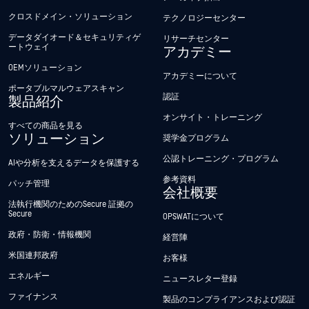
クロスドメイン・ソリューション
テクノロジーセンター
データダイオード＆セキュリティゲ
リサーチセンター
ートウェイ
アカデミー
OEMソリューション
アカデミーについて
ポータブルマルウェアスキャン
認証
製品紹介
オンサイト・トレーニング
すべての商品を見る
ソリューション
奨学金プログラム
公認トレーニング・プログラム
AIや分析を支えるデータを保護する
参考資料
パッチ管理
会社概要
法執行機関のためのSecure 証拠の
Secure
OPSWATについて
政府・防衛・情報機関
経営陣
米国連邦政府
お客様
エネルギー
ニュースレター登録
ファイナンス
製品のコンプライアンスおよび認証