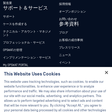
製造業
採用情報
サポート＆サービス
オープンポジション
サポート
お問い合わせ
参考資料
ケースを作成する
テクニカル・アカウント・マネジメ
ブログ
ント
お客様の成功事例
プロフェッショナル・サービス
プレスリリース
OPSWATの管理
ニュース
インプリメンテーション・サービス
イベント
My OPSWAT PORTAL
ウェビナー
技術文書
This Website Uses Cookies
データシート
Hey there!
トレーニング
This website uses tracking technologies, such as cookies, to enable our
ホワイトペーパー
I'm Ozzy, your OPSWAT virtual assistant.
website functionalities, to enhance user experience or to analyze
脆弱性対策プログラム
How can I help you secure what's critical
performance and traffic. We may also share information about your use of
パートナー
無料ツール
today?
our site with our social media, advertising, and analytics partners. This
allows us to perform targeted advertising and to select ads and content
認証
that will be more relevant to you. By clicking “Accept All,” you agree to
テクノロジー・パートナー
your personal data being processed by all cookies and other technologies