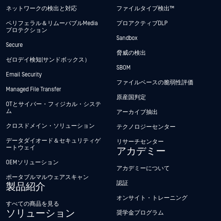
ネットワークの検出と対応
ファイルタイプ検出™
ペリフェラル＆リムーバブルMedia
プロアクティブDLP
プロテクション
Sandbox
Secure
脅威の検出
ゼロデイ検知(サンドボックス）
SBOM
Email Security
ファイルベースの脆弱性評価
Managed File Transfer
原産国判定
OTとサイバー・フィジカル・システ
ム
アーカイブ抽出
クロスドメイン・ソリューション
テクノロジーセンター
データダイオード＆セキュリティゲ
リサーチセンター
ートウェイ
アカデミー
OEMソリューション
アカデミーについて
ポータブルマルウェアスキャン
認証
製品紹介
オンサイト・トレーニング
すべての商品を見る
ソリューション
奨学金プログラム