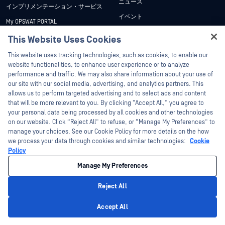
ニュース
インプリメンテーション・サービス
イベント
My OPSWAT PORTAL
ウェビナー
技術文書
This Website Uses Cookies
データシート
Hey there!
トレーニング
This website uses tracking technologies, such as cookies, to enable our
ホワイトペーパー
I'm Ozzy, your OPSWAT virtual assistant.
website functionalities, to enhance user experience or to analyze
脆弱性対策プログラム
How can I help you secure what's critical
performance and traffic. We may also share information about your use of
パートナー
無料ツール
today?
our site with our social media, advertising, and analytics partners. This
allows us to perform targeted advertising and to select ads and content
認証
that will be more relevant to you. By clicking “Accept All,” you agree to
テクノロジー・パートナー
your personal data being processed by all cookies and other technologies
on our website. Click “Reject All” to refuse, or “Manage My Preferences” to
OPSWAT チャネル パートナー
manage your choices. See our Cookie Policy for more details on the how
we process your data through cookies and similar technologies:
Cookie
©2026OPSWAT . All rights reserved.OPSWAT、MetaDefender、Metascan、
Policy
MetaAccess、OPSWAT 、Trust no File. Trust No Device.、OPSWAT 、Protecting the
World's Critical Infrastructure、Deep CDR™ Technology、InQuest、InQuestロゴ、
Manage My Preferences
DFI、RetroHunt、Deep File Inspection、およびJoin the Huntは、OPSWAT の商標
です。第三者の商標は、それぞれの所有者の財産です。
法的事項
プライバシーポリシー
クッキー設定
カリフォルニアの
Reject All
プライバシー
Privacy Policy
Accept All