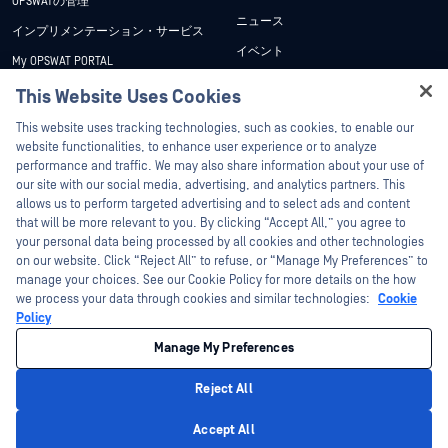
OPSWATの管理
ニュース
インプリメンテーション・サービス
イベント
My OPSWAT PORTAL
ウェビナー
技術文書
This Website Uses Cookies
データシート
Hey there!
トレーニング
This website uses tracking technologies, such as cookies, to enable our
ホワイトペーパー
I'm Ozzy, your OPSWAT virtual assistant.
website functionalities, to enhance user experience or to analyze
脆弱性対策プログラム
How can I help you secure what's critical
performance and traffic. We may also share information about your use of
パートナー
無料ツール
today?
our site with our social media, advertising, and analytics partners. This
allows us to perform targeted advertising and to select ads and content
認証
that will be more relevant to you. By clicking “Accept All,” you agree to
テクノロジー・パートナー
your personal data being processed by all cookies and other technologies
on our website. Click “Reject All” to refuse, or “Manage My Preferences” to
OPSWAT チャネル パートナー
manage your choices. See our Cookie Policy for more details on the how
we process your data through cookies and similar technologies:
Cookie
©2026OPSWAT . All rights reserved.OPSWAT、MetaDefender、Metascan、
Policy
MetaAccess、OPSWAT 、Trust no File. Trust No Device.、OPSWAT 、Protecting the
World's Critical Infrastructure、Deep CDR™ Technology、InQuest、InQuestロゴ、
Manage My Preferences
DFI、RetroHunt、Deep File Inspection、およびJoin the Huntは、OPSWAT の商標
です。第三者の商標は、それぞれの所有者の財産です。
法的事項
プライバシーポリシー
クッキー設定
カリフォルニアの
Reject All
プライバシー
Privacy Policy
Accept All