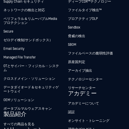
Supply Chain セキュリティ
ディープCDR™テクノロジー
ネットワークの検出と対応
ファイルタイプ検出™
ペリフェラル＆リムーバブルMedia
プロアクティブDLP
プロテクション
Sandbox
Secure
脅威の検出
ゼロデイ検知(サンドボックス）
SBOM
Email Security
ファイルベースの脆弱性評価
Managed File Transfer
原産国判定
OTとサイバー・フィジカル・システ
ム
アーカイブ抽出
クロスドメイン・ソリューション
テクノロジーセンター
データダイオード＆セキュリティゲ
リサーチセンター
ートウェイ
アカデミー
OEMソリューション
アカデミーについて
ポータブルマルウェアスキャン
認証
製品紹介
オンサイト・トレーニング
すべての商品を見る