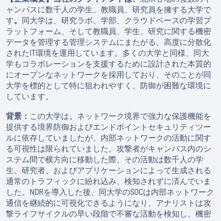
ャンパスに数千人の学生、教職員、研究員を擁する大学で
す
。
同大学は、研究ラボ、学部、クラウドベースの学習プ
ラットフォーム、そして教職員、学生、研究に関する機密
データを管理する管理システムにまたがる、高度に分散化
されたIT環境を運用しています。多くの大学と同様、同大
学もコラボレーションを支援するために設計された本質的
にオープンなネットワークを採用しており、そのことが同
大学を標的として特に狙われやすく、防御が困難な環境に
しています。
背景：
この大学は
、
ネットワーク境界で強力な保護機能を
提供する境界防御およびエンドポイントセキュリティツー
ルに依存していましたが、内部ネットワークの活動に関す
る可視性は限られていました。攻撃者がキャンパス内のシ
ステム間で横方向に移動した際、その活動は数千人の学
生、研究者、およびアプリケーションによって生成される
通常のトラフィックに紛れ込み、検知されずに済んでいま
した。NDRを導入した後、同大学のSOCは内部ネットワーク
通信を継続的に可視化できるようになり、アナリストは攻
撃ライフサイクルの早い段階で不審な活動を検知し、機密