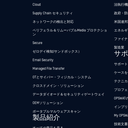
Cloud
法執行機関
Supply Chain セキュリティ
政府・防
ネットワークの検出と対応
米国連邦
ペリフェラル＆リムーバブルMedia プロテクショ
エネルギ
ン
ファイナ
Secure
製造業
ゼロデイ検知(サンドボックス）
サ
Email Security
サポート
Managed File Transfer
ケースを
OTとサイバー・フィジカル・システム
テクニカ
クロスドメイン・ソリューション
プロフェ
データダイオード＆セキュリティゲートウェイ
OPSWA
OEMソリューション
インプリ
ポータブルマルウェアスキャン
製品紹介
My OPSW
技術文書