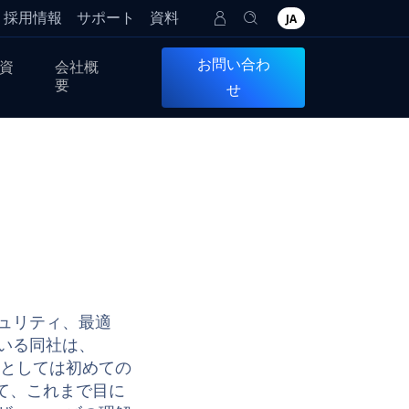
採用情報
サポート
資料
JA
お問い合わ
資
会社概
要
せ
キュリティ、最適
いる同社は、
ものとしては初めての
して、これまで目に