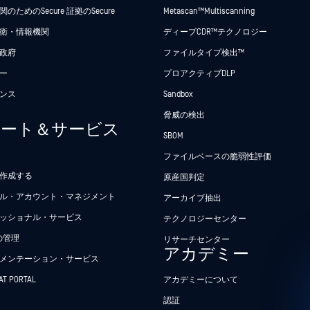
のためのSecure 証拠のSecure
Metascan™ Multiscanning
衛・情報機関
ディープCDR™テクノロジー
政府
ファイルタイプ検出™
ー
プロアクティブDLP
ンス
Sandbox
脅威の検出
ポート＆サービス
SBOM
ファイルベースの脆弱性評価
作成する
原産国判定
ル・アカウント・マネジメント
アーカイブ抽出
ッショナル・サービス
テクノロジーセンター
Tの管理
リサーチセンター
アカデミー
メンテーション・サービス
AT PORTAL
アカデミーについて
認証