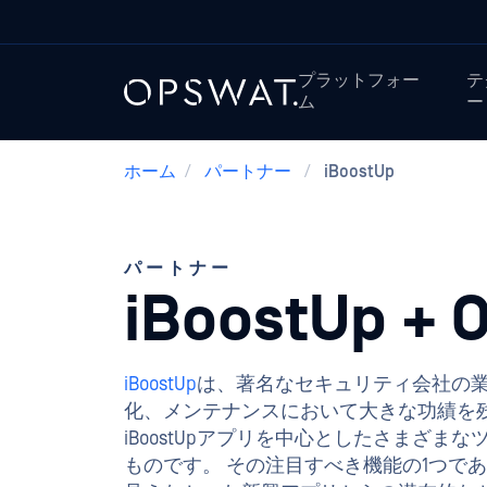
プラットフォー
テ
ム
ー
ホーム
/
パートナー
/
iBoostUp
パートナー
iBoostUp + 
iBoostUp
は、著名なセキュリティ会社の業界
化、メンテナンスにおいて大きな功績を
iBoostUpアプリを中心としたさまざまなツ
ものです。 その注目すべき機能の1つである