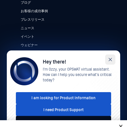
ブログ
お客様の成功事例
プレスリリース
ニュース
イベント
ウェビナー
データシート
Hey there!
ホワイトペーパー
I'm Ozzy, your OPSWAT virtual assistant.
無料ツール
How can I help you secure what's critical
today?
I am looking for Product Information
I need Product Support
I'd like to talk to Sales