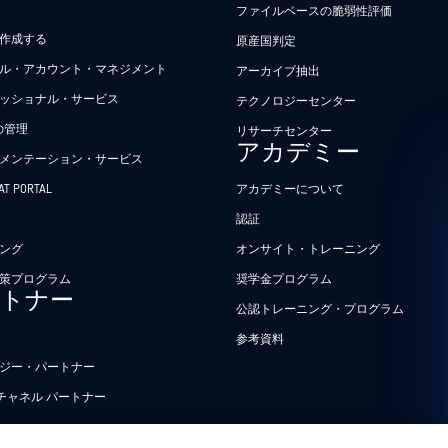
ファイルベースの脆弱性評価
作成する
原産国判定
ル・アカウント・マネジメント
アーカイブ抽出
ッショナル・サービス
テクノロジーセンター
Tの管理
リサーチセンター
アカデミー
メンテーション・サービス
AT PORTAL
アカデミーについて
認証
ング
オンサイト・トレーニング
策プログラム
奨学金プログラム
ートナー
公認トレーニング・プログラム
参考資料
ジー・パートナー
T チャネル パートナー