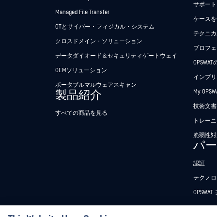
サポート
Managed File Transfer
ケースを
OTとサイバー・フィジカル・システム
テクニカ
クロスドメイン・ソリューション
プロフェ
データダイオード＆セキュリティゲートウェイ
OPSWA
OEMソリューション
インプリ
ポータブルマルウェアスキャン
製品紹介
My OPSW
技術文書
すべての商品を見る
トレーニ
脆弱性対
パ
認証
テクノロ
OPSWA