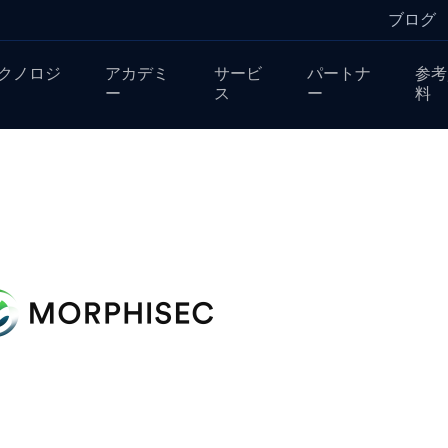
ブログ
クノロジ
アカデミ
サービ
パートナ
参考
ー
ス
ー
料
ク +OPSWA