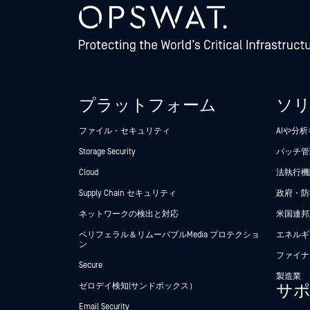
プラットフォーム
ソ
ファイル・セキュリティ
AIや分
Storage Security
パッチ管
Cloud
法執行機関
Supply Chain セキュリティ
政府・防
ネットワークの検出と対応
米国連邦
ペリフェラル＆リムーバブルMedia プロテクショ
エネルギ
ン
ファイナ
Secure
製造業
ゼロデイ検知(サンドボックス）
サ
Email Security