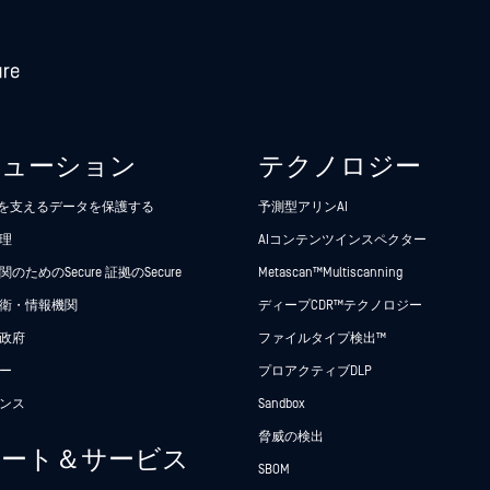
リューション
テクノロジー
析を支えるデータを保護する
予測型アリンAI
理
AIコンテンツインスペクター
のためのSecure 証拠のSecure
Metascan™ Multiscanning
衛・情報機関
ディープCDR™テクノロジー
政府
ファイルタイプ検出™
ー
プロアクティブDLP
ンス
Sandbox
脅威の検出
ポート＆サービス
SBOM