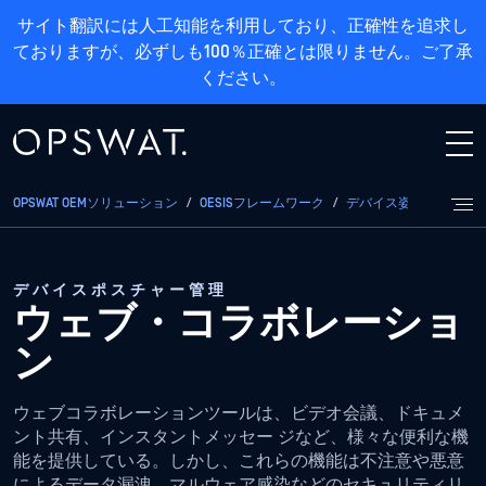
サイト翻訳には人工知能を利用しており、正確性を追求し
ておりますが、必ずしも100％正確とは限りません。ご了承
ください。
OPSWAT OEMソリューション
/
OESISフレームワーク
/
デバイス姿勢
/
ウェブ
デバイスポスチャー管理
ウェブ・コラボレーショ
ン
ウェブコラボレーションツールは、ビデオ会議、ドキュメ
ント共有、インスタントメッセー ジなど、様々な便利な機
能を提供している。しかし、これらの機能は不注意や悪意
によるデータ漏洩、マルウェア感染などのセキュリティリ