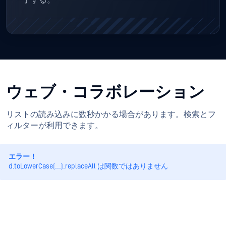
了する。
ウェブ・コラボレーション
リストの読み込みに数秒かかる場合があります。検索とフ
ィルターが利用できます。
エラー！
d.toLowerCase(...).replaceAll は関数ではありません