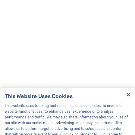
This Website Uses Cookies
Hey there!
This website uses tracking technologies, such as cookies, to enable our
I'm Ozzy, your OPSWAT virtual assistant.
website functionalities, to enhance user experience or to analyze
How can I help you secure what's critical
performance and traffic. We may also share information about your use of
today?
our site with our social media, advertising, and analytics partners. This
allows us to perform targeted advertising and to select ads and content
that will be more relevant to you. By clicking “Accept All,” you agree to