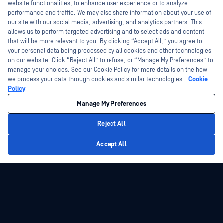
I'm Ozzy, your OPSWAT virtual assistant.
website functionalities, to enhance user experience or to analyze
How can I help you secure what's critical
performance and traffic. We may also share information about your use of
today?
our site with our social media, advertising, and analytics partners. This
allows us to perform targeted advertising and to select ads and content
that will be more relevant to you. By clicking “Accept All,” you agree to
your personal data being processed by all cookies and other technologies
on our website. Click “Reject All” to refuse, or “Manage My Preferences” to
manage your choices. See our Cookie Policy for more details on the how
we process your data through cookies and similar technologies:
Cookie
プラットフォーム
テクノロジー
Policy
ファイル・セキュリティ
予測型アリンAI
Manage My Preferences
Storage Security
AIコンテンツインスペクター
Reject All
Cloud
Metascan™ Multiscanning
Privacy Policy
Accept All
Supply Chain セキュリティ
ディープCDR™テクノロジー
ネットワークの検出と対応
ファイルタイプ検出™
ペリフェラル＆リムーバブルMedia
プロアクティブDLP
プロテクション
Sandbox
Secure
脅威の検出
ゼロデイ検知(サンドボックス）
SBOM