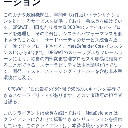
ーション
このカナダ政府機関は、年間450万件近いトランザクショ
ンを処理するサービスを提供しており、急成長を続けてい
る。OPSWAT 、1日あたり最大10,000件のファイルアップロ
ードを処理し、その半分は、システムパフォーマンスを低
下させることなく、サードパーティのサービス統合を通じ
て一晩でアップロードされる。MetaDefender Core インスタ
ンス1台から9台まで、OPSWATのスケーラブルなフレームワ
ークにより、独自の内部変更管理プロセスを容易に維持す
ることができる。スケーラビリティは本番環境だけでな
く、開発、テスト、ステージング・サーバーを含む非本番
環境にも及ぶ。
「OPSWAT 、1日の最初の15分間で50%のスキャンを実行で
きるスケーラビリティがあります」とカナダ政府の担当者
は語る。
このクライアントは成長を続けており、MetaDefender は、
クライアントに合わせて拡張できるソリューションを提供
している。このクライアントは、本番環境からテスト・ラ