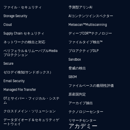
ファイル・セキュリティ
予測型アリンAI
Storage Security
AIコンテンツインスペクター
Cloud
Metascan™ Multiscanning
Supply Chain セキュリティ
ディープCDR™テクノロジー
ネットワークの検出と対応
ファイルタイプ検出™
ペリフェラル＆リムーバブルMedia
プロアクティブDLP
プロテクション
Sandbox
Secure
脅威の検出
ゼロデイ検知(サンドボックス）
SBOM
Email Security
ファイルベースの脆弱性評価
Managed File Transfer
原産国判定
OTとサイバー・フィジカル・システ
ム
アーカイブ抽出
クロスドメイン・ソリューション
テクノロジーセンター
データダイオード＆セキュリティゲ
リサーチセンター
ートウェイ
アカデミー