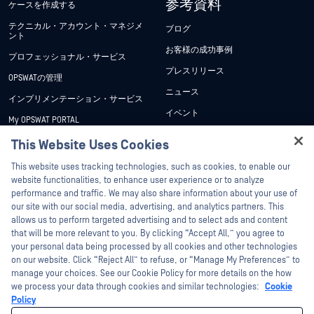
参考資料
ケースを作成する
テクニカル・アカウント・マネジメ
ブログ
ント
お客様の成功事例
プロフェッショナル・サービス
プレスリリース
OPSWATの管理
ニュース
インプリメンテーション・サービス
イベント
My OPSWAT PORTAL
ウェビナー
技術文書
This Website Uses Cookies
データシート
Hey there!
トレーニング
This website uses tracking technologies, such as cookies, to enable our
ホワイトペーパー
I'm Ozzy, your OPSWAT virtual assistant.
website functionalities, to enhance user experience or to analyze
脆弱性対策プログラム
How can I help you secure what's critical
performance and traffic. We may also share information about your use of
パートナー
無料ツール
today?
our site with our social media, advertising, and analytics partners. This
allows us to perform targeted advertising and to select ads and content
認証
that will be more relevant to you. By clicking “Accept All,” you agree to
テクノロジー・パートナー
your personal data being processed by all cookies and other technologies
on our website. Click “Reject All” to refuse, or “Manage My Preferences” to
OPSWAT チャネル パートナー
manage your choices. See our Cookie Policy for more details on the how
we process your data through cookies and similar technologies:
Cookie
©2026OPSWAT . All rights reserved.OPSWAT、MetaDefender、Metascan、
Policy
MetaAccess、OPSWAT 、Trust no File. Trust No Device.、OPSWAT 、Protecting the