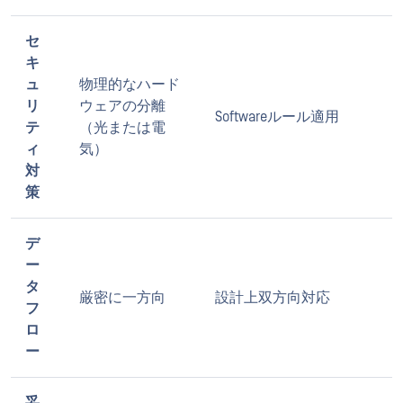
セ
キ
ュ
物理的なハード
リ
ウェアの分離
Softwareルール適用
テ
（光または電
ィ
気）
対
策
デ
ー
タ
厳密に一方向
設計上双方向対応
フ
ロ
ー