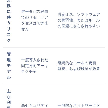
妥
協
に
データパス経由
設定ミス、ソフトウェア
伴
でのリモートア
の脆弱性、またはルール
う
クセスはできま
の回避にさらされやすい
リ
せん
ス
ク
管
理
一度導入された
継続的なルールの更新、
モ
固定方向アーキ
監視、および検証が必要
デ
テクチャ
ル
主
な
利
高セキュリティ
一般的なネットワークト