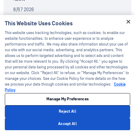
8月7 2026
This Website Uses Cookies
IntelligentFILEのリスク
Hey there!
This website uses tracking technologies, such as cookies, to enable our
I'm Ozzy, your OPSWAT virtual assistant.
website functionalities, to enhance user experience or to analyze
8月5 2026
How can I help you secure what's critical
performance and traffic. We may also share information about your use of
today?
our site with our social media, advertising, and analytics partners. This
allows us to perform targeted advertising and to select ads and content
MetaDefender™Drive .4.7 リリース：ポ
that will be more relevant to you. By clicking “Accept All,” you agree to
your personal data being processed by all cookies and other technologies
リシーに基づくデバイススキャンに対応
on our website. Click “Reject All” to refuse, or “Manage My Preferences” to
した設定可能なスマートスキャン機能
manage your choices. See our Cookie Policy for more details on the how
we process your data through cookies and similar technologies:
Cookie
8月4 2026
Policy
Manage My Preferences
MetaDefender™Core .21.0 のリリース
Reject All
Privacy Policy
8月4 2026
Accept All